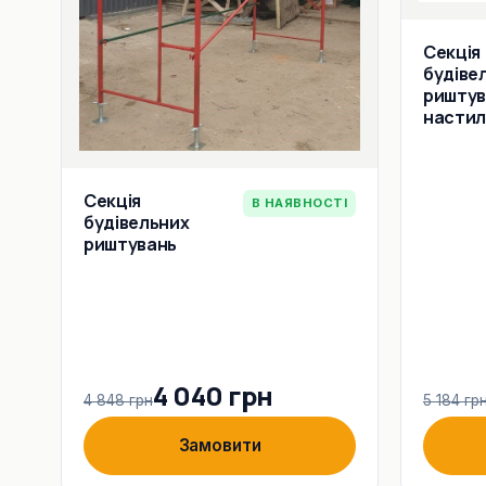
Секція
будіве
риштув
настилу
Секція
В НАЯВНОСТІ
будівельних
риштувань
4 040 грн
4 848 грн
5 184 гр
Замовити