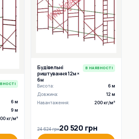
Будівельні
В НАЯВНОСТІ
риштування 12м ×
6м
ЯВНОСТІ
Висота:
6 м
Довжина:
12 м
6 м
Навантаження:
200 кг/м²
9 м
00 кг/м²
20 520 грн
24 624 грн