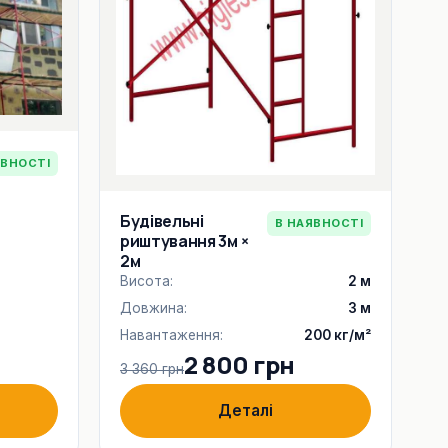
ЯВНОСТІ
Будівельні
В НАЯВНОСТІ
риштування 3м ×
2м
Висота:
2 м
Довжина:
3 м
Навантаження:
200 кг/м²
2 800 грн
3 360 грн
Деталі