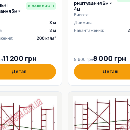
риштування 6м ×
льні
В НАЯВНОСТІ
4м
ання 3м ×
Висота:
8 м
Довжина:
а:
3 м
Навантаження:
2
ження:
200 кг/м²
11 200 грн
8 000 грн
рн
9 600 грн
Деталі
Деталі