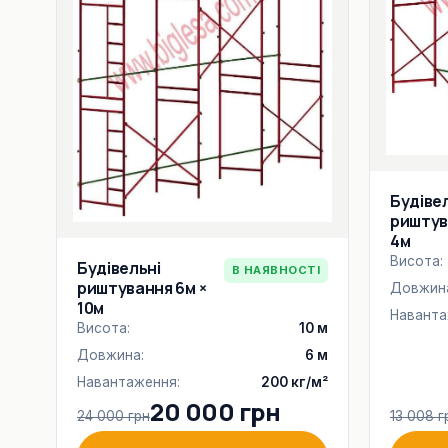
Будіве
риштув
4м
Висота:
Будівельні
В НАЯВНОСТІ
риштування 6м ×
Довжин
10м
Наванта
Висота:
10 м
Довжина:
6 м
Навантаження:
200 кг/м²
20 000 грн
24 000 грн
13 008 г