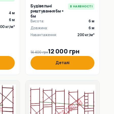
Будівельні
В НАЯВНОСТІ
риштування 6м ×
4 м
6м
6 м
Висота:
6 м
00 кг/м²
Довжина:
6 м
Навантаження:
200 кг/м²
12 000 грн
14 400 грн
Деталі