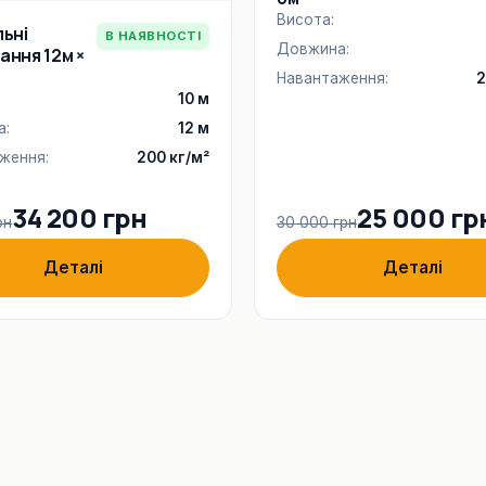
Висота:
льні
В НАЯВНОСТІ
Довжина:
ання 12м ×
Навантаження:
2
10 м
а:
12 м
ження:
200 кг/м²
34 200 грн
25 000 гр
рн
30 000 грн
Деталі
Деталі