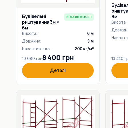
Будіве
риштув
Будівельні
8м
В НАЯВНОСТІ
риштування 3м ×
Висота:
6м
Довжин
Висота:
6 м
Наванта
Довжина:
3 м
Навантаження:
200 кг/м²
8 400 грн
10 080 грн
13 440 г
Деталі