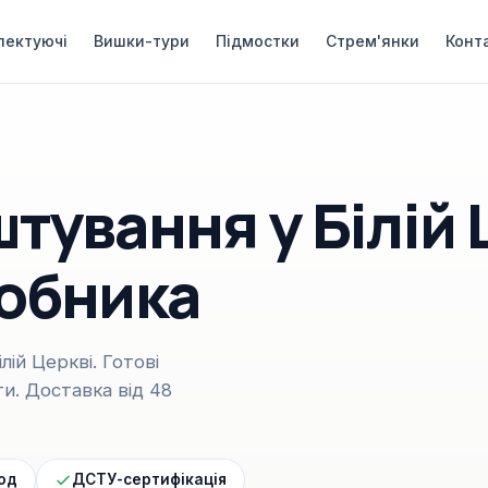
лектуючі
Вишки-тури
Підмостки
Стрем'янки
Конт
тування у Білій 
робника
лій Церкві. Готові
и. Доставка від 48
год
ДСТУ-сертифікація