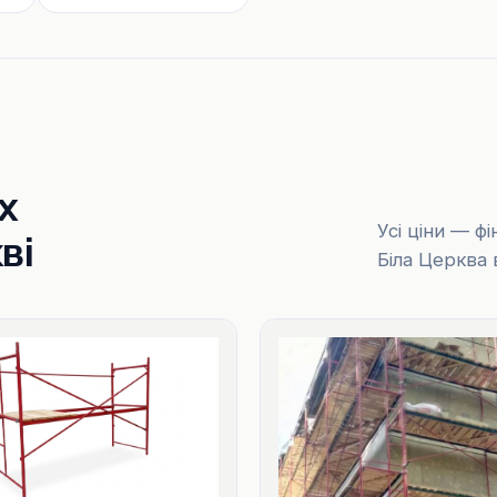
х
Усі ціни — ф
ві
Біла Церква 