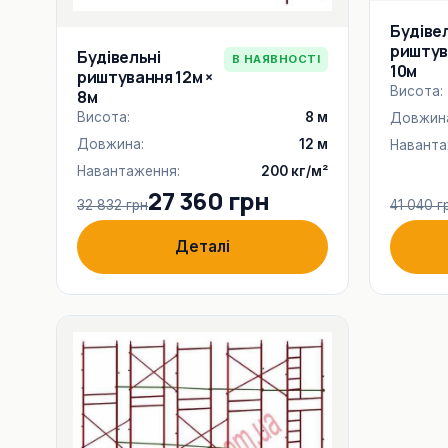
Будіве
риштув
Будівельні
В НАЯВНОСТІ
10м
риштування 12м ×
Висота:
8м
Висота:
8 м
Довжин
Довжина:
12 м
Наванта
Навантаження:
200 кг/м²
27 360 грн
32 832 грн
41 040 г
Деталі