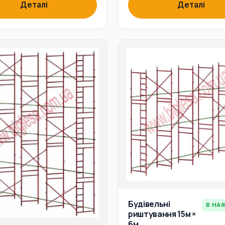
Деталі
Деталі
Будівельні
В НА
риштування 15м ×
6м