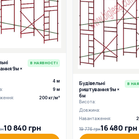
льні
В НАЯВНОСТІ
ання 9м ×
4 м
Будівельні
В НА
риштування 9м ×
а:
9 м
6м
ження:
200 кг/м²
Висота:
Довжина:
Навантаження:
2
10 840 грн
16 480 грн
рн
19 776 грн