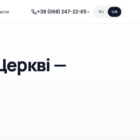
+38 (068) 247-22-65
акти
RU
UA
Церкві —