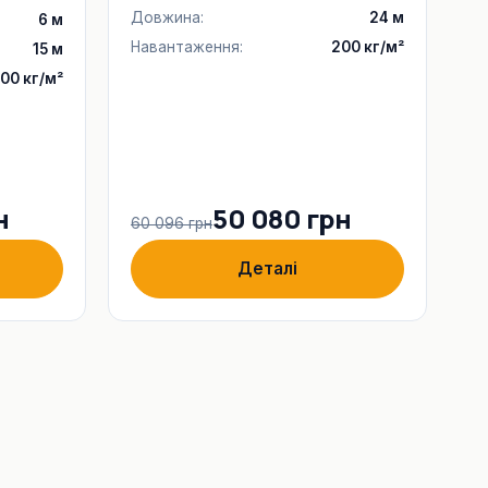
Довжина:
24 м
6 м
Навантаження:
200 кг/м²
15 м
00 кг/м²
н
50 080 грн
60 096 грн
Деталі