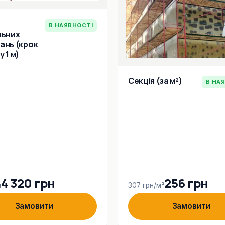
В НАЯВНОСТІ
льних
ань (крок
 1 м)
Секція (за м²)
В НА
4 320 грн
256 грн
н
307 грн/м²
Замовити
Замовити