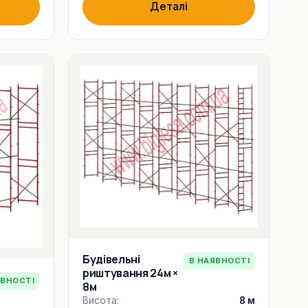
Деталі
Будівельні
В НАЯВНОСТІ
риштування 24м ×
ЯВНОСТІ
8м
Висота:
8 м