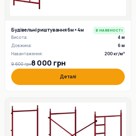
Будівельні риштування 6м × 4м
В НАЯВНОСТІ
Висота:
4 м
Довжина:
6 м
Навантаження:
200 кг/м²
8 000 грн
9 600 грн
Деталі