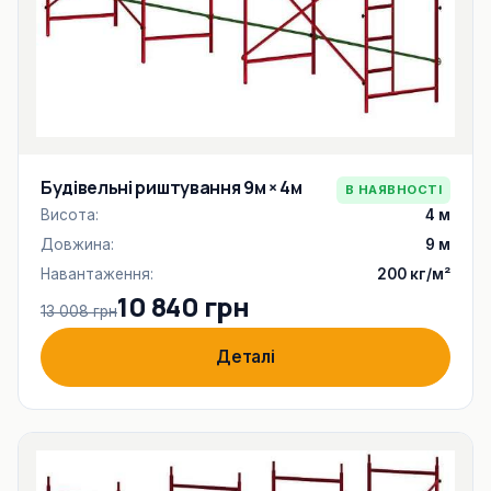
Будівельні риштування 9м × 4м
В НАЯВНОСТІ
Висота:
4 м
Довжина:
9 м
Навантаження:
200 кг/м²
10 840 грн
13 008 грн
Деталі