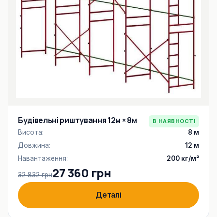
Будівельні риштування 12м × 8м
В НАЯВНОСТІ
Висота:
8 м
Довжина:
12 м
Навантаження:
200 кг/м²
27 360 грн
32 832 грн
Деталі