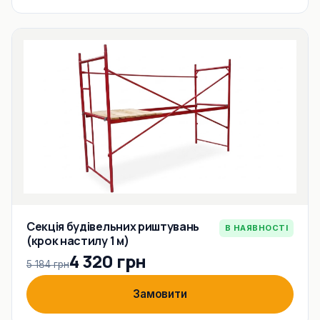
Секція будівельних риштувань
В НАЯВНОСТІ
(крок настилу 1 м)
4 320 грн
5 184 грн
Замовити