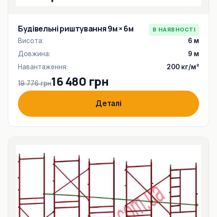
Будівельні риштування 9м × 6м
В НАЯВНОСТІ
Висота:
6 м
Довжина:
9 м
Навантаження:
200 кг/м²
16 480 грн
19 776 грн
Деталі