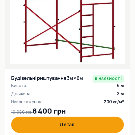
Будівельні риштування 3м × 6м
В НАЯВНОСТІ
Висота:
6 м
Довжина:
3 м
Навантаження:
200 кг/м²
8 400 грн
10 080 грн
Деталі