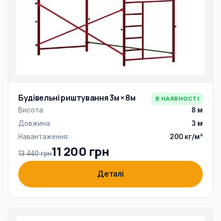
Будівельні риштування 3м × 8м
В НАЯВНОСТІ
Висота:
8 м
Довжина:
3 м
Навантаження:
200 кг/м²
11 200 грн
13 440 грн
Деталі