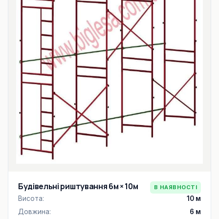
Будівельні риштування 6м × 10м
В НАЯВНОСТІ
Висота:
10 м
Довжина:
6 м