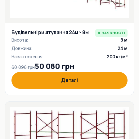
Будівельні риштування 24м × 8м
В НАЯВНОСТІ
Висота:
8 м
Довжина:
24 м
Навантаження:
200 кг/м²
50 080 грн
60 096 грн
Деталі