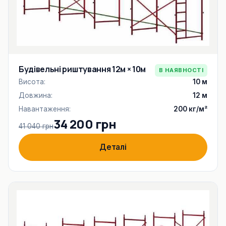
Будівельні риштування 12м × 10м
В НАЯВНОСТІ
Висота:
10 м
Довжина:
12 м
Навантаження:
200 кг/м²
34 200 грн
41 040 грн
Деталі