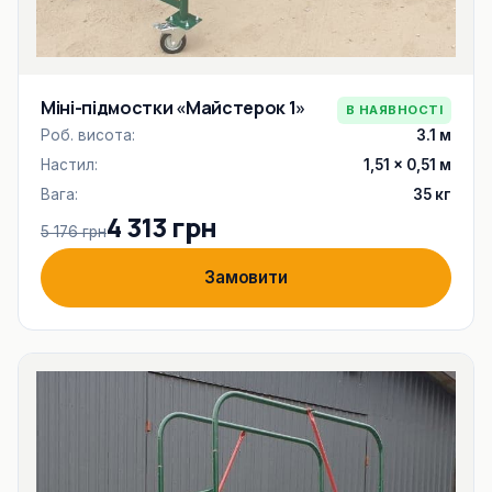
Міні-підмостки «Майстерок 1»
В НАЯВНОСТІ
Роб. висота:
3.1 м
Настил:
1,51 × 0,51 м
Вага:
35 кг
4 313 грн
5 176 грн
Замовити