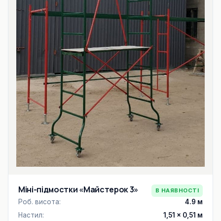
Міні-підмостки «Майстерок 3»
В НАЯВНОСТІ
Роб. висота:
4.9 м
Настил:
1,51 × 0,51 м