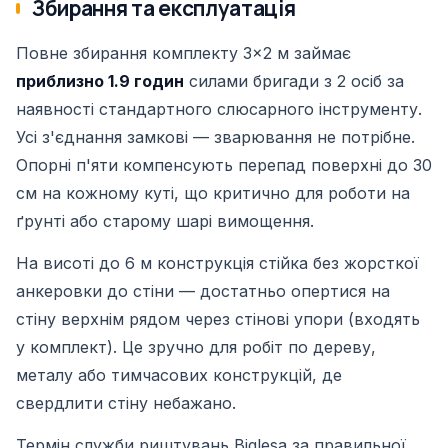
Збирання та експлуатація
Повне збирання комплекту 3×2 м займає
приблизно 1.9 годин
силами бригади з 2 осіб за
наявності стандартного слюсарного інструменту.
Усі з'єднання замкові — зварювання не потрібне.
Опорні п'яти компенсують перепад поверхні до 30
см на кожному куті, що критично для роботи на
ґрунті або старому шарі вимощення.
На висоті до 6 м конструкція стійка без жорсткої
анкеровки до стіни — достатньо опертися на
стіну верхнім рядом через стінові упори (входять
у комплект). Це зручно для робіт по дереву,
металу або тимчасових конструкцій, де
свердлити стіну небажано.
Термін служби риштувань Biglesa за правильної