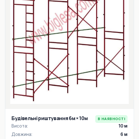
Будівельні риштування 6м × 10м
В НАЯВНОСТІ
Висота:
10 м
Довжина:
6 м