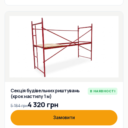
Секція будівельних риштувань
В НАЯВНОСТІ
(крок настилу 1 м)
4 320 грн
5 184 грн
Замовити