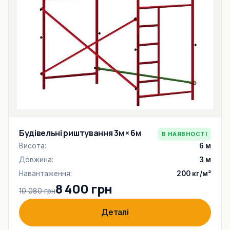
Будівельні риштування 3м × 6м
В НАЯВНОСТІ
Висота:
6 м
Довжина:
3 м
Навантаження:
200 кг/м²
8 400 грн
10 080 грн
Деталі