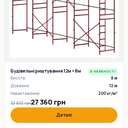
Будівельні риштування 12м × 8м
В НАЯВНОСТІ
Висота:
8 м
Довжина:
12 м
Навантаження:
200 кг/м²
27 360 грн
32 832 грн
Деталі