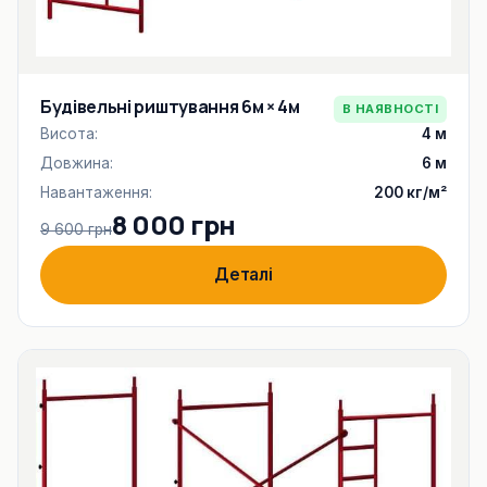
Будівельні риштування 6м × 4м
В НАЯВНОСТІ
Висота:
4 м
Довжина:
6 м
Навантаження:
200 кг/м²
8 000 грн
9 600 грн
Деталі