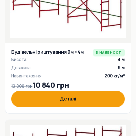
Будівельні риштування 9м × 4м
В НАЯВНОСТІ
Висота:
4 м
Довжина:
9 м
Навантаження:
200 кг/м²
10 840 грн
13 008 грн
Деталі