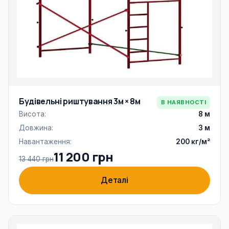
Будівельні риштування 3м × 8м
В НАЯВНОСТІ
Висота:
8 м
Довжина:
3 м
Навантаження:
200 кг/м²
11 200 грн
13 440 грн
Деталі