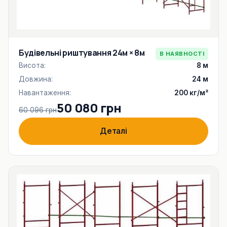
Будівельні риштування 24м × 8м
В НАЯВНОСТІ
Висота:
8 м
Довжина:
24 м
Навантаження:
200 кг/м²
50 080 грн
60 096 грн
Деталі