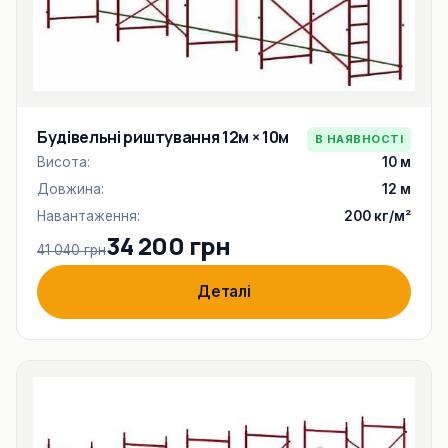
Будівельні риштування 12м × 10м
В НАЯВНОСТІ
Висота:
10 м
Довжина:
12 м
Навантаження:
200 кг/м²
34 200 грн
41 040 грн
Деталі