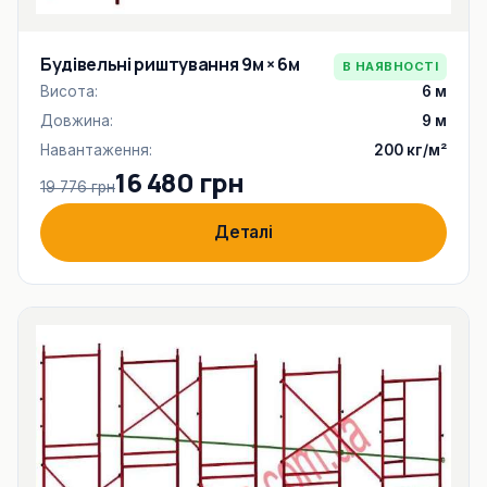
Будівельні риштування 9м × 6м
В НАЯВНОСТІ
Висота:
6 м
Довжина:
9 м
Навантаження:
200 кг/м²
16 480 грн
19 776 грн
Деталі