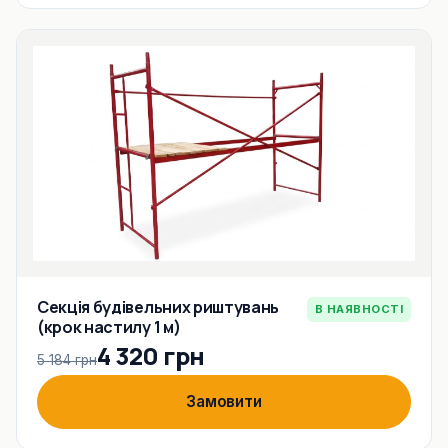
Секція будівельних риштувань
В НАЯВНОСТІ
(крок настилу 1 м)
4 320 грн
5 184 грн
Замовити