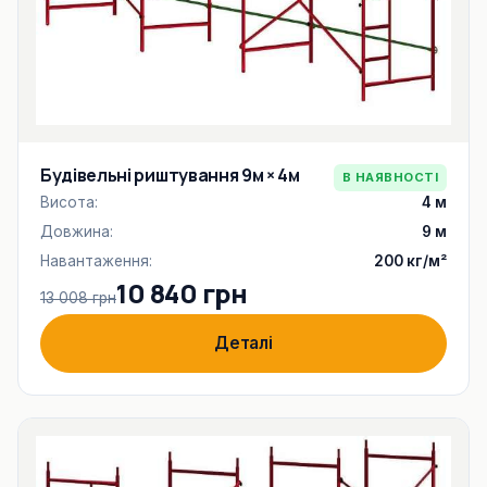
Будівельні риштування 9м × 4м
В НАЯВНОСТІ
Висота:
4 м
Довжина:
9 м
Навантаження:
200 кг/м²
10 840 грн
13 008 грн
Деталі