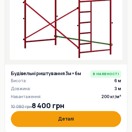
Будівельні риштування 3м × 6м
В НАЯВНОСТІ
Висота:
6 м
Довжина:
3 м
Навантаження:
200 кг/м²
8 400 грн
10 080 грн
Деталі