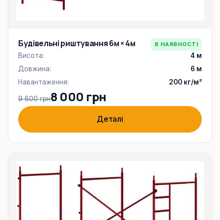
Будівельні риштування 6м × 4м
В НАЯВНОСТІ
Висота:
4 м
Довжина:
6 м
Навантаження:
200 кг/м²
8 000 грн
9 600 грн
Деталі