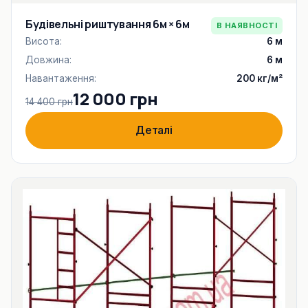
Будівельні риштування 6м × 6м
В НАЯВНОСТІ
Висота:
6 м
Довжина:
6 м
Навантаження:
200 кг/м²
12 000 грн
14 400 грн
Деталі