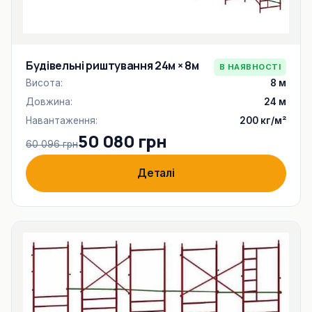
Будівельні риштування 24м × 8м
В НАЯВНОСТІ
Висота:
8 м
Довжина:
24 м
Навантаження:
200 кг/м²
50 080 грн
60 096 грн
Деталі