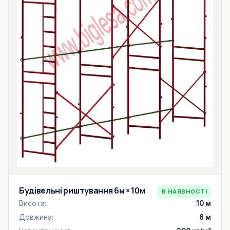
Будівельні риштування 6м × 10м
В НАЯВНОСТІ
Висота:
10 м
Довжина:
6 м