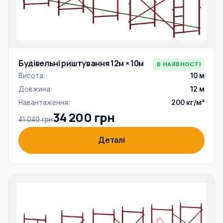
Будівельні риштування 12м × 10м
В НАЯВНОСТІ
Висота:
10 м
Довжина:
12 м
Навантаження:
200 кг/м²
34 200 грн
41 040 грн
Деталі