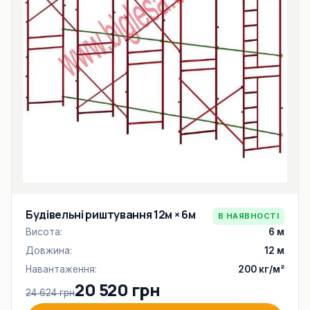
Будівельні риштування 12м × 6м
В НАЯВНОСТІ
Висота:
6 м
Довжина:
12 м
Навантаження:
200 кг/м²
20 520 грн
24 624 грн