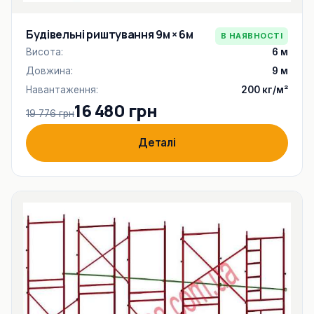
Будівельні риштування 9м × 6м
В НАЯВНОСТІ
Висота:
6 м
Довжина:
9 м
Навантаження:
200 кг/м²
16 480 грн
19 776 грн
Деталі