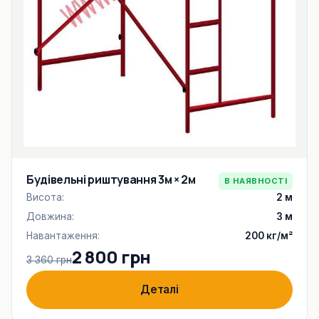
Будівельні риштування 3м × 2м
В НАЯВНОСТІ
Висота:
2 м
Довжина:
3 м
Навантаження:
200 кг/м²
2 800 грн
3 360 грн
Деталі