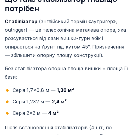
потрібен
Стабілізатор
(англійський термін «аутригер»,
outrigger) — це телескопічна металева опора, яка
розсувається від бази вишки-тури вбік і
опирається на ґрунт під кутом 45°. Призначення
— збільшити опорну площу конструкції.
Без стабілізатора опорна площа вишки = площа її
бази:
Серія 1,7×0,8 м —
1,36 м²
Серія 1,2×2 м —
2,4 м²
Серія 2×2 м —
4 м²
Після встановлення стабілізаторів (4 шт, по