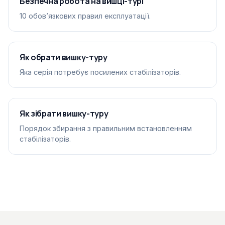
Безпечна робота на вишці-турі
10 обовʼязкових правил експлуатації.
Як обрати вишку-туру
Яка серія потребує посилених стабілізаторів.
Як зібрати вишку-туру
Порядок збирання з правильним встановленням
стабілізаторів.