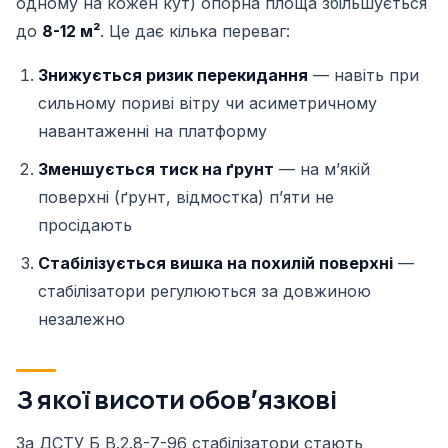
одному на кожен кут) опорна площа збільшується
до
8-12 м²
. Це дає кілька переваг:
Знижується ризик перекидання
— навіть при
сильному пориві вітру чи асиметричному
навантаженні на платформу
Зменшується тиск на ґрунт
— на мʼякій
поверхні (ґрунт, відмостка) пʼяти не
просідають
Стабілізується вишка на похилій поверхні
—
стабілізатори регулюються за довжиною
незалежно
З якої висоти обовʼязкові
За ДСТУ Б В.2.8-7-96 стабілізатори стають