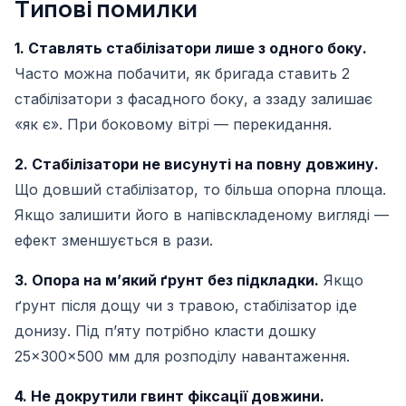
Типові помилки
1. Ставлять стабілізатори лише з одного боку.
Часто можна побачити, як бригада ставить 2
стабілізатори з фасадного боку, а ззаду залишає
«як є». При боковому вітрі — перекидання.
2. Стабілізатори не висунуті на повну довжину.
Що довший стабілізатор, то більша опорна площа.
Якщо залишити його в напівскладеному вигляді —
ефект зменшується в рази.
3. Опора на мʼякий ґрунт без підкладки.
Якщо
ґрунт після дощу чи з травою, стабілізатор іде
донизу. Під пʼяту потрібно класти дошку
25×300×500 мм для розподілу навантаження.
4. Не докрутили гвинт фіксації довжини.