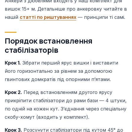
Анкери з дюбелями входять у наш комплект для
вишок 15+ м. Детальніше про анкеровку читайте в
нашій
статті по риштуваннях
— принципи ті самі.
Порядок встановлення
стабілізаторів
Крок 1.
Зібрати перший ярус вишки і виставити
його горизонтально за рівнем за допомогою
гвинтових домкратів під опорними пʼятами.
Крок 2.
Перед встановленням другого ярусу
прикріпити стабілізатори до рами бази — 4 штуки,
по одній на кожен кут. Зʼєднання через спеціальну
скобу-хомут (входить у комплект).
Крок 3.
Розсунути стабілізатори під кутом 45° до