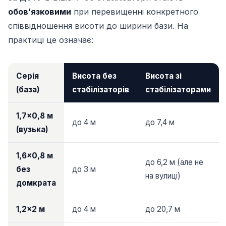
обовʼязковими
при перевищенні конкретного
співвідношення висоти до ширини бази. На
практиці це означає:
Серія
Висота без
Висота зі
(база)
стабілізаторів
стабілізаторами
1,7×0,8 м
до 4 м
до 7,4 м
(вузька)
1,6×0,8 м
до 6,2 м (але не
без
до 3 м
на вулиці)
домкрата
1,2×2 м
до 4 м
до 20,7 м