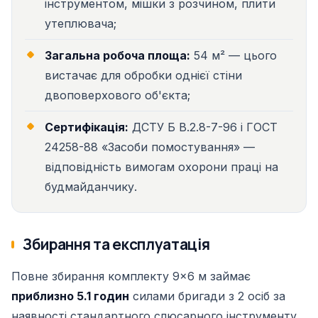
інструментом, мішки з розчином, плити
утеплювача;
Загальна робоча площа:
54 м² — цього
вистачає для обробки однієї стіни
двоповерхового об'єкта;
Сертифікація:
ДСТУ Б В.2.8-7-96 і ГОСТ
24258-88 «Засоби помостування» —
відповідність вимогам охорони праці на
будмайданчику.
Збирання та експлуатація
Повне збирання комплекту 9×6 м займає
приблизно 5.1 годин
силами бригади з 2 осіб за
наявності стандартного слюсарного інструменту.