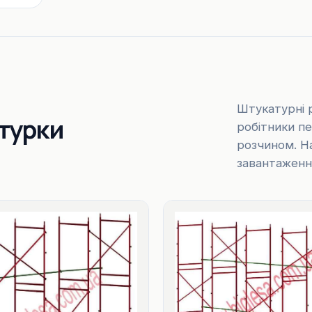
Штукатурні 
турки
робітники пе
розчином. Н
завантаженн