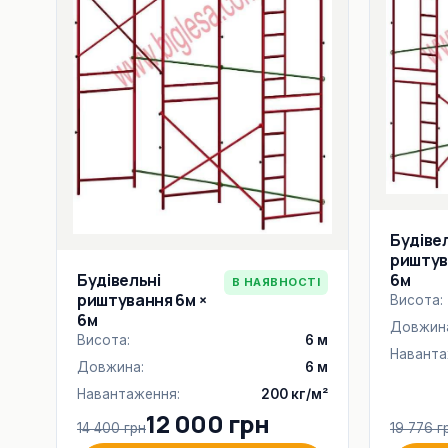
Будіве
риштув
Будівельні
6м
В НАЯВНОСТІ
риштування 6м ×
Висота:
6м
Довжин
Висота:
6 м
Наванта
Довжина:
6 м
Навантаження:
200 кг/м²
12 000 грн
14 400 грн
19 776 г