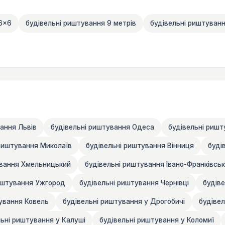
 6×6
будівельні риштування 9 метрів
будівельні риштуванн
ання Львів
будівельні риштування Одеса
будівельні ришт
 риштування Миколаїв
будівельні риштування Вінниця
буді
ування Хмельницький
будівельні риштування Івано-Франківськ
иштування Ужгород
будівельні риштування Чернівці
будів
ування Ковель
будівельні риштування у Дрогобичі
будіве
льні риштування у Калуші
будівельні риштування у Коломиї