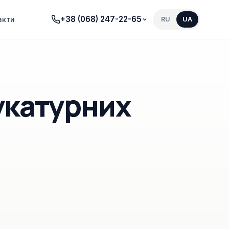
+38 (068) 247-22-65
акти
RU
UA
укатурних