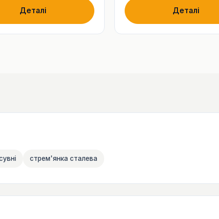
Деталі
Деталі
сувні
стрем'янка сталева