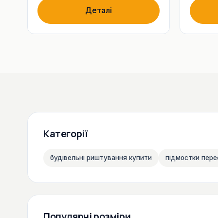
Деталі
Категорії
будівельні риштування купити
підмостки пере
Популярні розміри