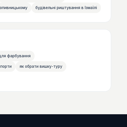
ропивницькому
будівельні риштування в Ізмаїлі
для фарбування
спорти
як обрати вишку-туру