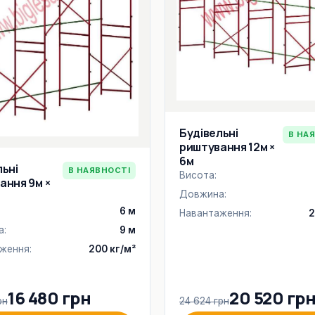
Будівельні
В НА
риштування 12м ×
6м
льні
В НАЯВНОСТІ
Висота:
ання 9м ×
Довжина:
6 м
Навантаження:
2
а:
9 м
ження:
200 кг/м²
16 480 грн
20 520 гр
рн
24 624 грн