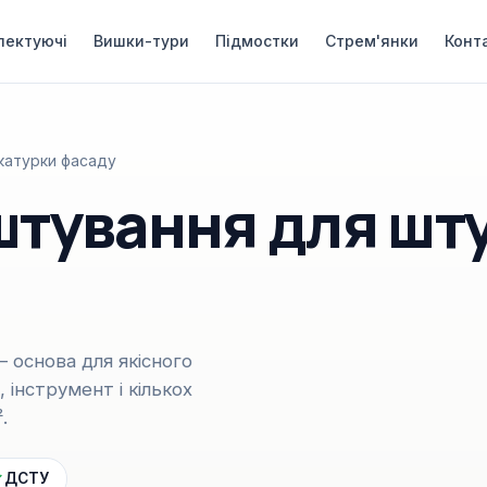
лектуючі
Вишки-тури
Підмостки
Стрем'янки
Конт
катурки фасаду
штування для шт
 основа для якісного
інструмент і кількох
.
ДСТУ