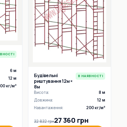
ЯВНОСТІ
6 м
Будівельні
В НАЯВНОСТІ
12 м
риштування 12м ×
00 кг/м²
8м
Висота:
8 м
Довжина:
12 м
Навантаження:
200 кг/м²
н
27 360 грн
32 832 грн