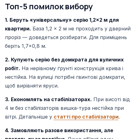
Топ-5 помилок вибору
1. Беруть «універсальну» серію 1,2×2 м для
квартири.
База 1,2 × 2 м не проходить у дверний
проріз — доведеться розбирати. Для приміщень
беріть 1,7×0,8 м.
2. Купують серію без домкрата для вуличних
робіт.
На нерівному ґрунті конструкція крива і
нестійка. На вулиці потрібні гвинтові домкрати,
щоб вирівняти яруси.
3. Економлять на стабілізаторах.
При висоті від
4 м без стабілізаторів вишка-тура нестійка при
вітрі. Детальніше у
статті про стабілізатори
.
4. Замовляють разове використання, але