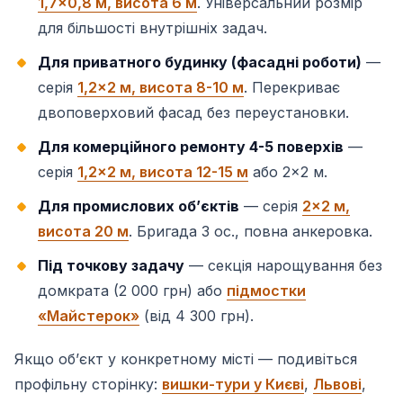
1,7×0,8 м, висота 6 м
. Універсальний розмір
для більшості внутрішніх задач.
Для приватного будинку (фасадні роботи)
—
серія
1,2×2 м, висота 8-10 м
. Перекриває
двоповерховий фасад без переустановки.
Для комерційного ремонту 4-5 поверхів
—
серія
1,2×2 м, висота 12-15 м
або 2×2 м.
Для промислових обʼєктів
— серія
2×2 м,
висота 20 м
. Бригада 3 ос., повна анкеровка.
Під точкову задачу
— секція нарощування без
домкрата (2 000 грн) або
підмостки
«Майстерок»
(від 4 300 грн).
Якщо обʼєкт у конкретному місті — подивіться
профільну сторінку:
вишки-тури у Києві
,
Львові
,