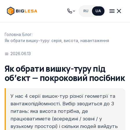
RU
UA
Головна
/
Блог
/
Як обрати вишку-туру: серія, висота, навантаження
2026.06.13
Як обрати вишку-туру під
обʼєкт — покроковий посібник
У нас 4 серії вишок-тур різної геометрії та
вантажопідйомності. Вибір зводиться до 3
питань: яка висота потрібна, де
працюватимете (всередині / зовні / у
вузькому просторі) і скільки людей вийдуть