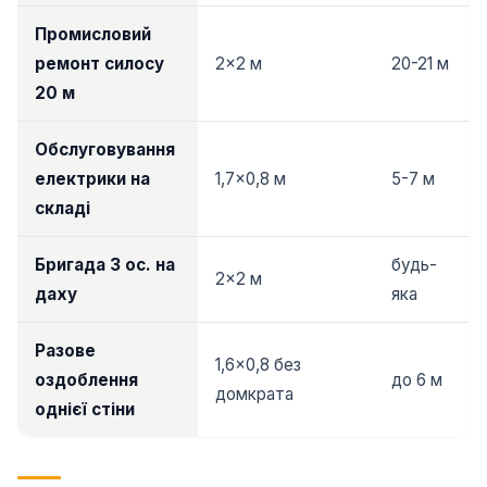
Промисловий
ремонт силосу
2×2 м
20-21 м
20 м
Обслуговування
електрики на
1,7×0,8 м
5-7 м
складі
Бригада 3 ос. на
будь-
2×2 м
даху
яка
Разове
1,6×0,8 без
оздоблення
до 6 м
домкрата
однієї стіни