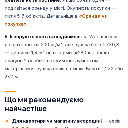
платять як за постійне.
Якщо обʼєкт один —
подивіться оренду у місті. Окупність покупки —
після 5-7 обʼєктів. Детальніше в
«Оренда vs
покупка»
.
5. Ігнорують вантажопідйомність.
Усі наші серії
розраховані на 200 кг/м², але вузька база 1,7×0,8
— це лише 1,4 м² платформи (≈280 кг). Якщо
працює 2 особи з важким інструментом і
матеріалами, вузька серія на межі. Беріть 1,2×2 або
2×2 м.
Що ми рекомендуємо
найчастіше
Для квартири чи магазину всередині
— серія