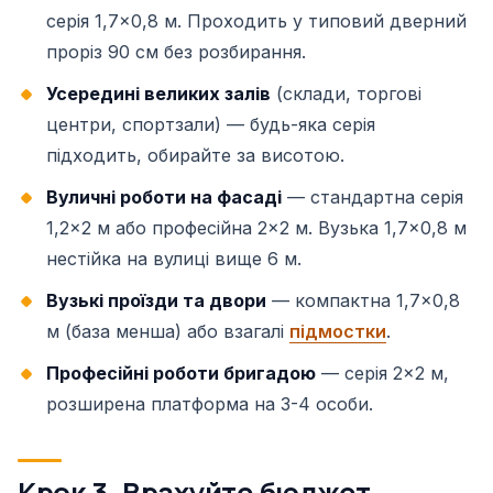
серія 1,7×0,8 м. Проходить у типовий дверний
проріз 90 см без розбирання.
Усередині великих залів
(склади, торгові
центри, спортзали) — будь-яка серія
підходить, обирайте за висотою.
Вуличні роботи на фасаді
— стандартна серія
1,2×2 м або професійна 2×2 м. Вузька 1,7×0,8 м
нестійка на вулиці вище 6 м.
Вузькі проїзди та двори
— компактна 1,7×0,8
м (база менша) або взагалі
підмостки
.
Професійні роботи бригадою
— серія 2×2 м,
розширена платформа на 3-4 особи.
Крок 3. Врахуйте бюджет