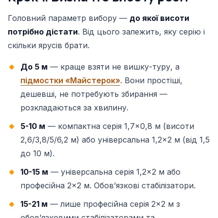
Головний параметр вибору —
до якої висоти
потрібно дістати
. Від цього залежить, яку серію і
скільки ярусів брати.
До 5 м
— краще взяти не вишку-туру, а
підмостки «Майстерок»
. Вони простіші,
дешевші, не потребують збирання —
розкладаються за хвилину.
5-10 м
— компактна серія 1,7×0,8 м (висоти
2,6/3,8/5/6,2 м) або універсальна 1,2×2 м (від 1,5
до 10 м).
10-15 м
— універсальна серія 1,2×2 м або
професійна 2×2 м. Обовʼязкові стабілізатори.
15-21 м
— лише професійна серія 2×2 м з
обовʼязковими стабілізаторами та