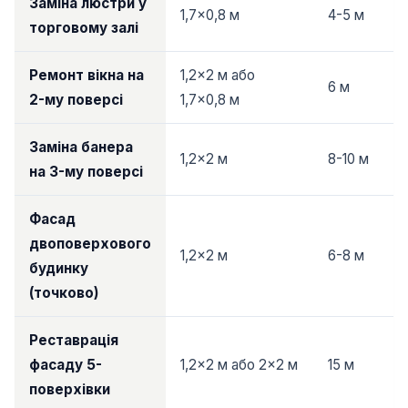
Заміна люстри у
1,7×0,8 м
4-5 м
торговому залі
Ремонт вікна на
1,2×2 м або
6 м
2-му поверсі
1,7×0,8 м
Заміна банера
1,2×2 м
8-10 м
на 3-му поверсі
Фасад
двоповерхового
1,2×2 м
6-8 м
будинку
(точково)
Реставрація
фасаду 5-
1,2×2 м або 2×2 м
15 м
поверхівки