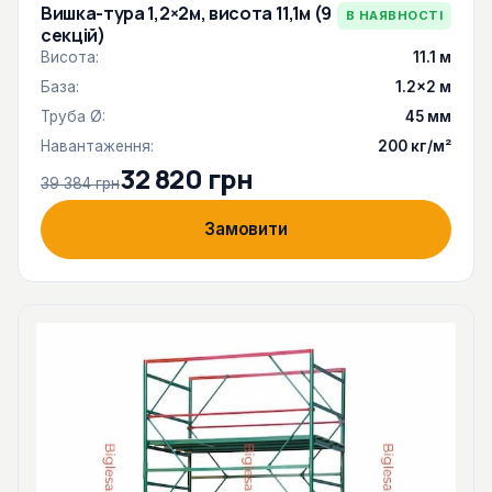
Вишка-тура 1,2×2м, висота 11,1м (9
В НАЯВНОСТІ
секцій)
Висота:
11.1 м
База:
1.2×2 м
Труба Ø:
45 мм
Навантаження:
200 кг/м²
32 820 грн
39 384 грн
Замовити