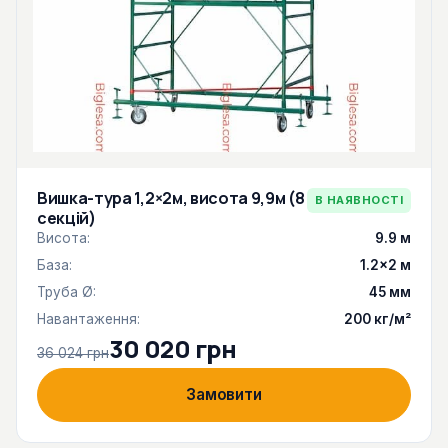
Вишка-тура 1,2×2м, висота 9,9м (8
В НАЯВНОСТІ
секцій)
Висота:
9.9 м
База:
1.2×2 м
Труба Ø:
45 мм
Навантаження:
200 кг/м²
30 020 грн
36 024 грн
Замовити