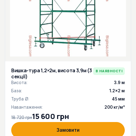
Вишка-тура 1,2×2м, висота 3,9м (3
В НАЯВНОСТІ
секції)
Висота:
3.9 м
База:
1.2×2 м
Труба Ø:
45 мм
Навантаження:
200 кг/м²
15 600 грн
18 720 грн
Замовити