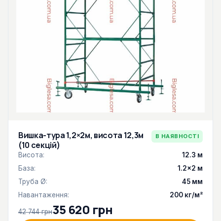
Вишка-тура 1,2×2м, висота 12,3м
В НАЯВНОСТІ
(10 секцій)
Висота:
12.3 м
База:
1.2×2 м
Труба Ø:
45 мм
Навантаження:
200 кг/м²
35 620 грн
42 744 грн