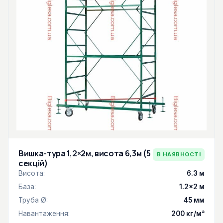
Вишка-тура 1,2×2м, висота 6,3м (5
В НАЯВНОСТІ
секцій)
Висота:
6.3 м
База:
1.2×2 м
Труба Ø:
45 мм
Навантаження:
200 кг/м²