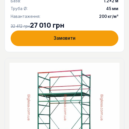
База:
1.2×2 м
Труба Ø:
45 мм
Навантаження:
200 кг/м²
27 010 грн
32 412 грн
Замовити