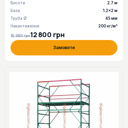
Висота:
2.7 м
База:
1.2×2 м
Труба Ø:
45 мм
Навантаження:
200 кг/м²
12 800 грн
15 360 грн
Замовити