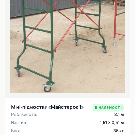
Міні-підмостки «Майстерок 1»
В НАЯВНОСТІ
Роб. висота:
3.1 м
Настил:
1,51 × 0,51 м
Вага:
35 кг