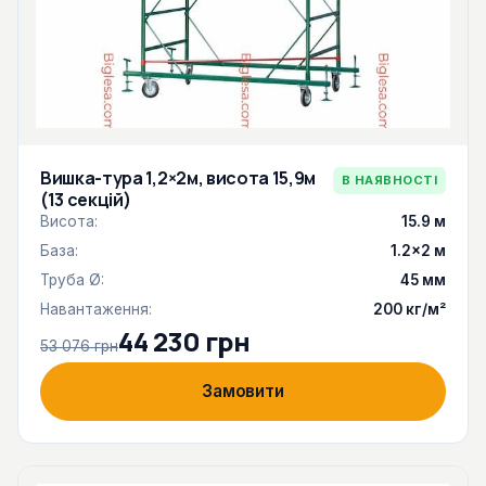
Вишка-тура 1,2×2м, висота 15,9м
В НАЯВНОСТІ
(13 секцій)
Висота:
15.9 м
База:
1.2×2 м
Труба Ø:
45 мм
Навантаження:
200 кг/м²
44 230 грн
53 076 грн
Замовити