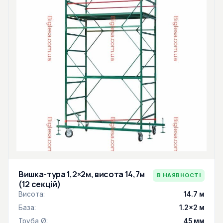
Вишка-тура 1,2×2м, висота 14,7м
В НАЯВНОСТІ
(12 секцій)
Висота:
14.7 м
База:
1.2×2 м
Труба Ø:
45 мм