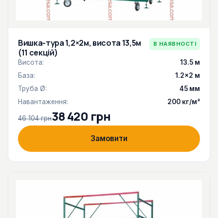
Вишка-тура 1,2×2м, висота 13,5м
В НАЯВНОСТІ
(11 секцій)
Висота:
13.5 м
База:
1.2×2 м
Труба Ø:
45 мм
Навантаження:
200 кг/м²
38 420 грн
46 104 грн
Замовити