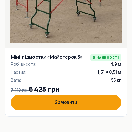
Міні-підмостки «Майстерок 3»
В НАЯВНОСТІ
Роб. висота:
4.9 м
Настил:
1,51 × 0,51 м
Вага:
55 кг
6 425 грн
7 710 грн
Замовити