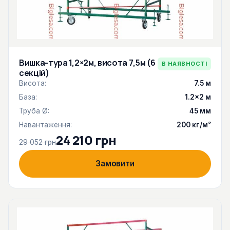
Вишка-тура 1,2×2м, висота 7,5м (6
В НАЯВНОСТІ
секцій)
Висота:
7.5 м
База:
1.2×2 м
Труба Ø:
45 мм
Навантаження:
200 кг/м²
24 210 грн
29 052 грн
Замовити