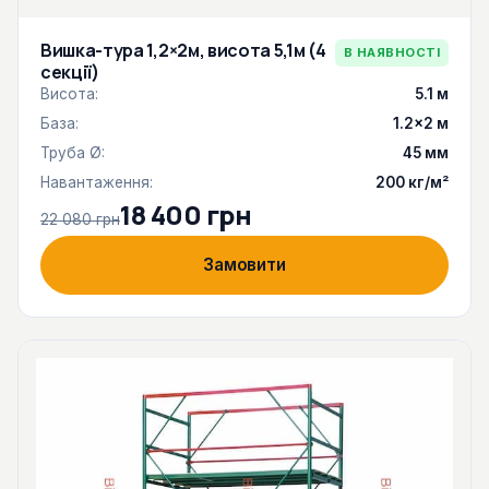
Вишка-тура 1,2×2м, висота 5,1м (4
В НАЯВНОСТІ
секції)
Висота:
5.1 м
База:
1.2×2 м
Труба Ø:
45 мм
Навантаження:
200 кг/м²
18 400 грн
22 080 грн
Замовити