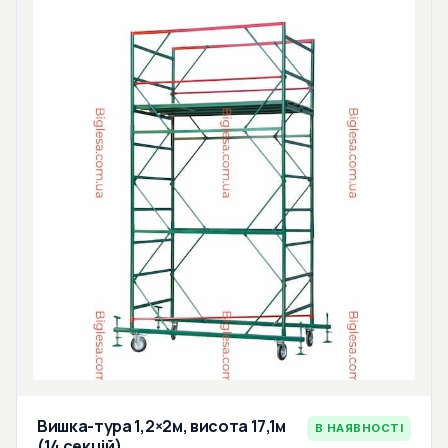
Вишка-тура 1,2×2м, висота 17,1м
В НАЯВНОСТІ
(14 секцій)