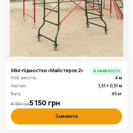
Міні-підмостки «Майстерок 2»
В НАЯВНОСТІ
Роб. висота:
4 м
Настил:
1,51 × 0,51 м
Вага:
45 кг
5 150 грн
6 180 грн
Замовити