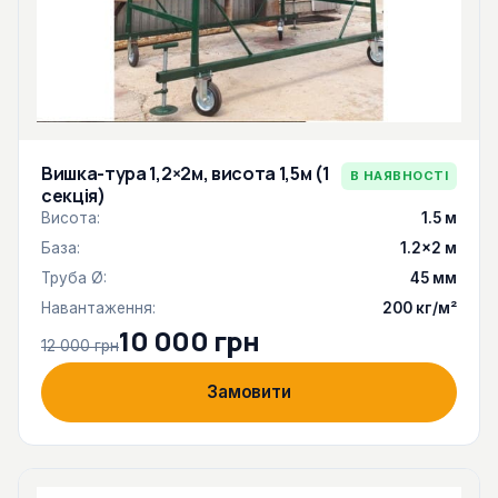
Вишка-тура 1,2×2м, висота 1,5м (1
В НАЯВНОСТІ
секція)
Висота:
1.5 м
База:
1.2×2 м
Труба Ø:
45 мм
Навантаження:
200 кг/м²
10 000 грн
12 000 грн
Замовити