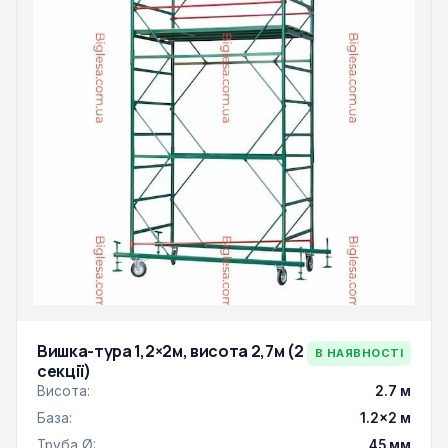
Вишка-тура 1,2×2м, висота 2,7м (2
В НАЯВНОСТІ
секції)
Висота:
2.7 м
База:
1.2×2 м
Труба Ø:
45 мм