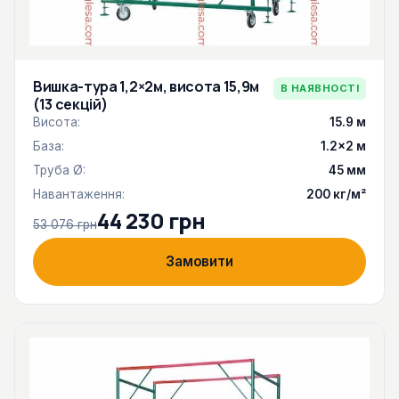
Вишка-тура 1,2×2м, висота 15,9м
В НАЯВНОСТІ
(13 секцій)
Висота:
15.9 м
База:
1.2×2 м
Труба Ø:
45 мм
Навантаження:
200 кг/м²
44 230 грн
53 076 грн
Замовити