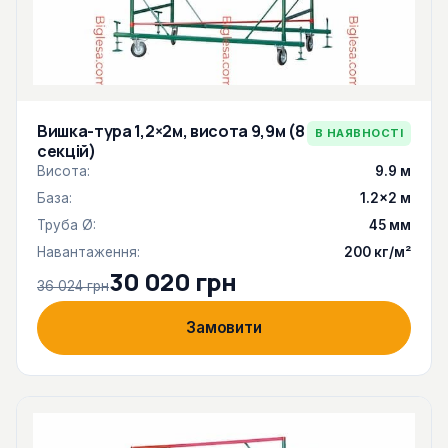
Вишка-тура 1,2×2м, висота 9,9м (8
В НАЯВНОСТІ
секцій)
Висота:
9.9 м
База:
1.2×2 м
Труба Ø:
45 мм
Навантаження:
200 кг/м²
30 020 грн
36 024 грн
Замовити