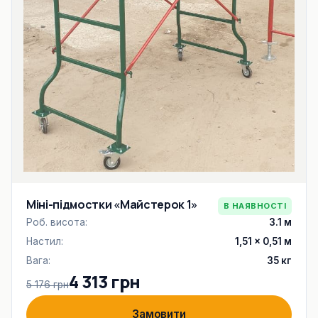
Міні-підмостки «Майстерок 1»
В НАЯВНОСТІ
Роб. висота:
3.1 м
Настил:
1,51 × 0,51 м
Вага:
35 кг
4 313 грн
5 176 грн
Замовити