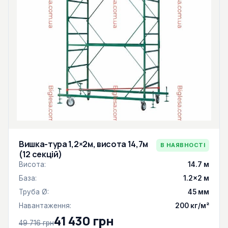
Вишка-тура 1,2×2м, висота 14,7м
В НАЯВНОСТІ
(12 секцій)
Висота:
14.7 м
База:
1.2×2 м
Труба Ø:
45 мм
Навантаження:
200 кг/м²
41 430 грн
49 716 грн