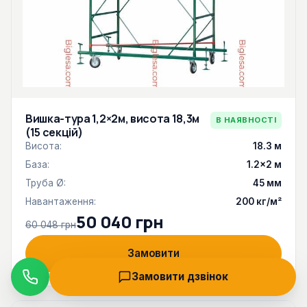
Вишка-тура 1,2×2м, висота 18,3м
В НАЯВНОСТІ
(15 секцій)
Висота:
18.3 м
База:
1.2×2 м
Труба Ø:
45 мм
Навантаження:
200 кг/м²
50 040 грн
60 048 грн
Замовити
Замовити дзвінок
Дзвінок