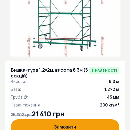
Вишка-тура 1,2×2м, висота 6,3м (5
В НАЯВНОСТІ
секцій)
Висота:
6.3 м
База:
1.2×2 м
Труба Ø:
45 мм
Навантаження:
200 кг/м²
21 410 грн
25 692 грн
Замовити