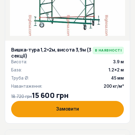
Вишка-тура 1,2×2м, висота 3,9м (3
В НАЯВНОСТІ
секції)
Висота:
3.9 м
База:
1.2×2 м
Труба Ø:
45 мм
Навантаження:
200 кг/м²
15 600 грн
18 720 грн
Замовити