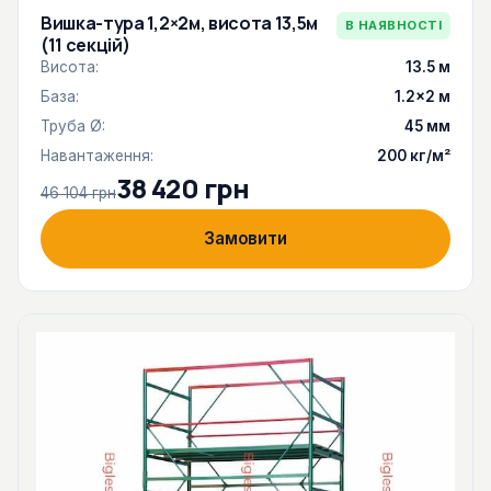
Вишка-тура 1,2×2м, висота 13,5м
В НАЯВНОСТІ
(11 секцій)
Висота:
13.5 м
База:
1.2×2 м
Труба Ø:
45 мм
Навантаження:
200 кг/м²
38 420 грн
46 104 грн
Замовити