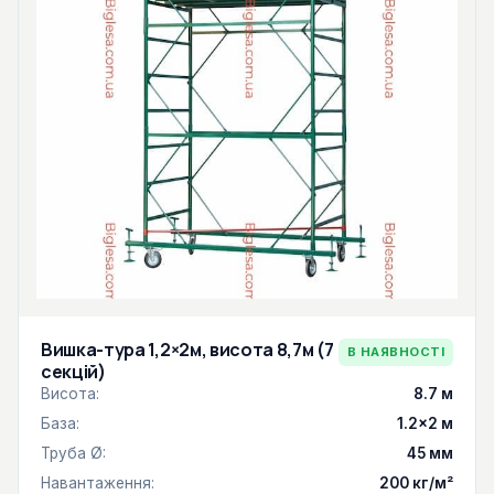
Вишка-тура 1,2×2м, висота 8,7м (7
В НАЯВНОСТІ
секцій)
Висота:
8.7 м
База:
1.2×2 м
Труба Ø:
45 мм
Навантаження:
200 кг/м²