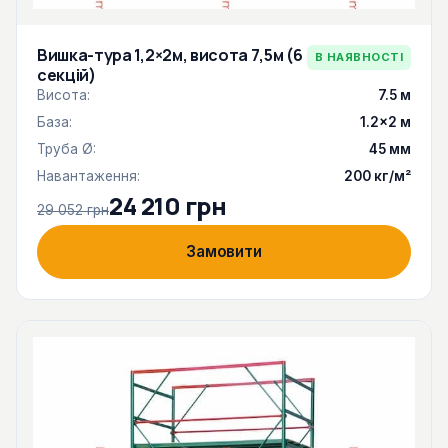
Вишка-тура 1,2×2м, висота 7,5м (6
В НАЯВНОСТІ
секцій)
Висота:
7.5 м
База:
1.2×2 м
Труба Ø:
45 мм
Навантаження:
200 кг/м²
24 210 грн
29 052 грн
Замовити