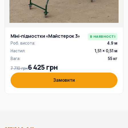
Міні-підмостки «Майстерок 3»
В НАЯВНОСТІ
Роб. висота:
4.9 м
Настил:
1,51 × 0,51 м
Вага:
55 кг
6 425 грн
7 710 грн
Замовити