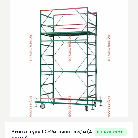
Вишка-тура 1,2×2м, висота 5,1м (4
В НАЯВНОСТІ
секції)