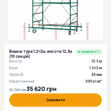
Вишка-тура 1,2×2м, висота 12,3м
В НАЯВНОСТІ
(10 секцій)
Висота:
12.3 м
База:
1.2×2 м
Труба Ø:
45 мм
Навантаження:
200 кг/м²
35 620 грн
42 744 грн
Замовити