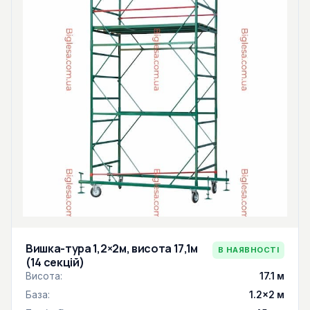
Вишка-тура 1,2×2м, висота 17,1м
В НАЯВНОСТІ
(14 секцій)
Висота:
17.1 м
База:
1.2×2 м