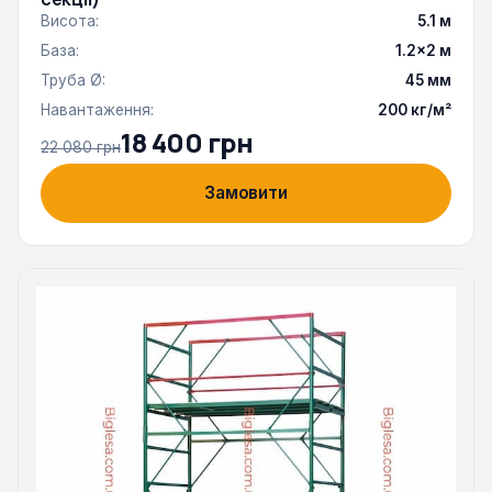
Висота:
5.1 м
База:
1.2×2 м
Труба Ø:
45 мм
Навантаження:
200 кг/м²
18 400 грн
22 080 грн
Замовити