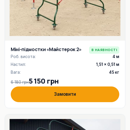
Міні-підмостки «Майстерок 2»
В НАЯВНОСТІ
Роб. висота:
4 м
Настил:
1,51 × 0,51 м
Вага:
45 кг
5 150 грн
6 180 грн
Замовити