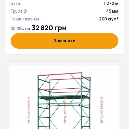
База:
1.2×2 м
Труба Ø:
45 мм
Навантаження:
200 кг/м²
32 820 грн
39 384 грн
Замовити