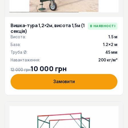
Вишка-тура 1,2×2м, висота 1,5м (1
В НАЯВНОСТІ
секція)
Висота:
1.5 м
База:
1.2×2 м
Труба Ø:
45 мм
Навантаження:
200 кг/м²
10 000 грн
12 000 грн
Замовити