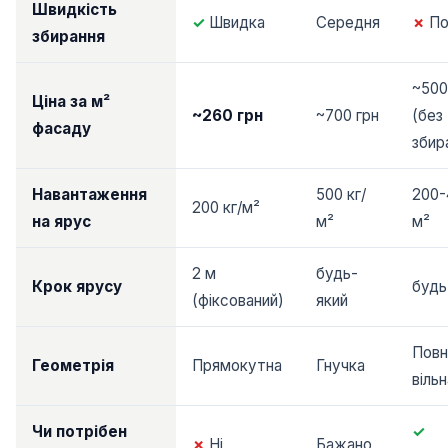
Швидкість
✓
Швидка
Середня
✗
По
збирання
~500
Ціна за м²
~260 грн
~700 грн
(без
фасаду
збир
Навантаження
500 кг/
200-
200 кг/м²
на ярус
м²
м²
2 м
будь-
Крок ярусу
будь
(фіксований)
який
Повн
Геометрія
Прямокутна
Гнучка
вільн
Чи потрібен
✓
✗
Ні
Бажано