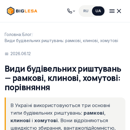
RU
UA
Головна
/
Блог
/
Види будівельних риштувань: рамкові, клинові, хомутові
2026.06.12
Види будівельних риштувань
— рамкові, клинові, хомутові:
порівняння
В Україні використовуються три основні
типи будівельних риштувань:
рамкові
,
клинові
і
хомутові
. Вони відрізняються
швидкістю збирання, вантажопідйомністю,