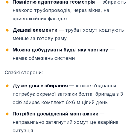
Повністю адаптована геометрія
— збирають
навколо трубопроводів, через вікна, на
криволінійних фасадах
Дешеві елементи
— труба і хомут коштують
менше за готову раму
Можна добудувати будь-яку частину
—
немає обмежень системи
Слабкі сторони:
Дуже довге збирання
— кожне зʼєднання
потребує окремої затяжки болта, бригада з 3
осіб збирає комплект 6×6 м цілий день
Потрібен досвідчений монтажник
—
неправильно затягнутий хомут це аварійна
ситуація