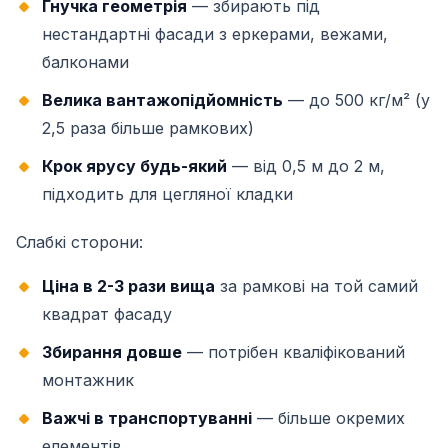
Гнучка геометрія
— збирають під
нестандартні фасади з еркерами, вежами,
балконами
Велика вантажопідйомність
— до 500 кг/м² (у
2,5 раза більше рамкових)
Крок ярусу будь-який
— від 0,5 м до 2 м,
підходить для цегляної кладки
Слабкі сторони:
Ціна в 2-3 рази вища
за рамкові на той самий
квадрат фасаду
Збирання довше
— потрібен кваліфікований
монтажник
Важчі в транспортуванні
— більше окремих
елементів