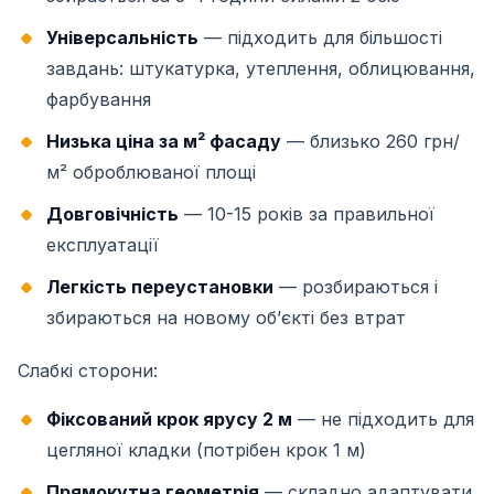
Універсальність
— підходить для більшості
завдань: штукатурка, утеплення, облицювання,
фарбування
Низька ціна за м² фасаду
— близько 260 грн/
м² оброблюваної площі
Довговічність
— 10-15 років за правильної
експлуатації
Легкість переустановки
— розбираються і
збираються на новому обʼєкті без втрат
Слабкі сторони:
Фіксований крок ярусу 2 м
— не підходить для
цегляної кладки (потрібен крок 1 м)
Прямокутна геометрія
— складно адаптувати