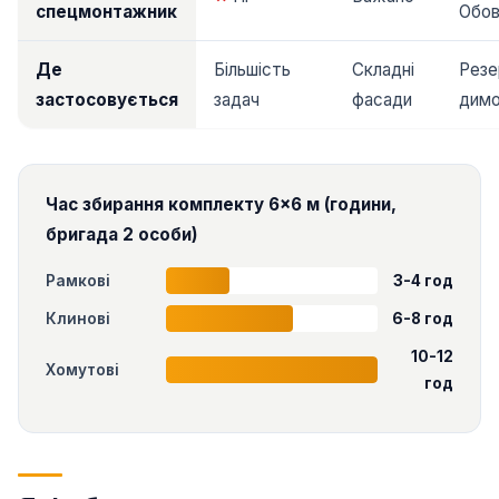
спецмонтажник
Обов
Де
Більшість
Складні
Резе
застосовується
задач
фасади
дим
Час збирання комплекту 6×6 м (години,
бригада 2 особи)
Рамкові
3-4 год
Клинові
6-8 год
10-12
Хомутові
год