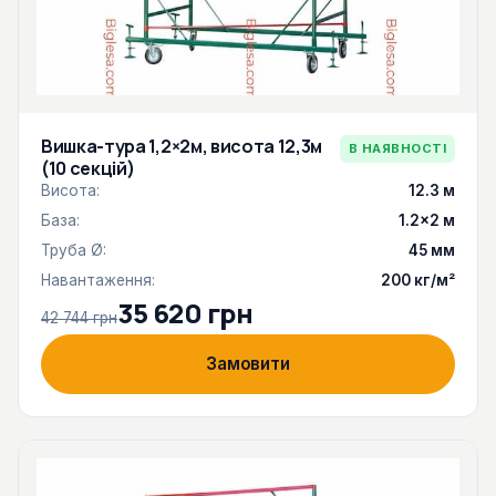
Вишка-тура 1,2×2м, висота 12,3м
В НАЯВНОСТІ
(10 секцій)
Висота:
12.3 м
База:
1.2×2 м
Труба Ø:
45 мм
Навантаження:
200 кг/м²
35 620 грн
42 744 грн
Замовити