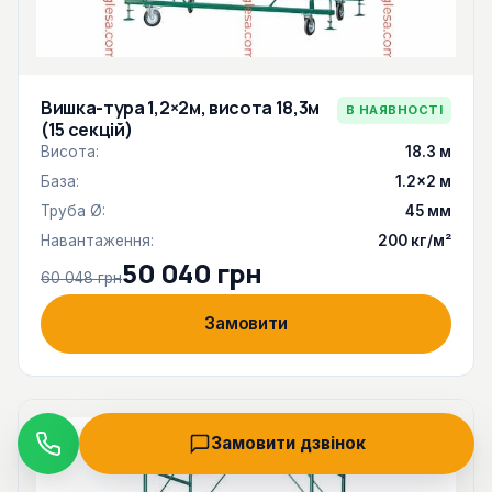
Вишка-тура 1,2×2м, висота 18,3м
В НАЯВНОСТІ
(15 секцій)
Висота:
18.3 м
База:
1.2×2 м
Труба Ø:
45 мм
Навантаження:
200 кг/м²
50 040 грн
60 048 грн
Замовити
Замовити дзвінок
Дзвінок