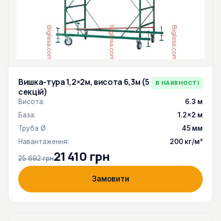
Вишка-тура 1,2×2м, висота 6,3м (5
В НАЯВНОСТІ
секцій)
Висота:
6.3 м
База:
1.2×2 м
Труба Ø:
45 мм
Навантаження:
200 кг/м²
21 410 грн
25 692 грн
Замовити