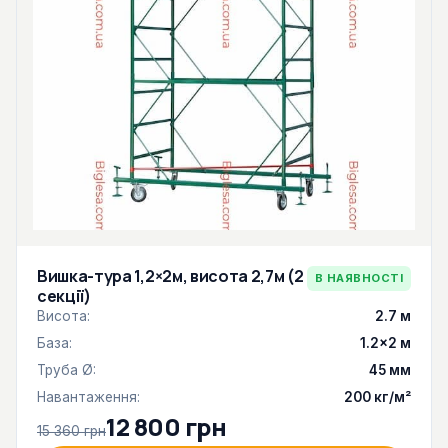
Вишка-тура 1,2×2м, висота 2,7м (2
В НАЯВНОСТІ
секції)
Висота:
2.7 м
База:
1.2×2 м
Труба Ø:
45 мм
Навантаження:
200 кг/м²
12 800 грн
15 360 грн