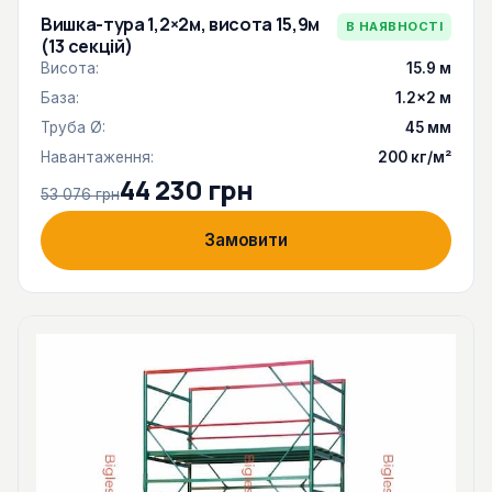
Вишка-тура 1,2×2м, висота 15,9м
В НАЯВНОСТІ
(13 секцій)
Висота:
15.9 м
База:
1.2×2 м
Труба Ø:
45 мм
Навантаження:
200 кг/м²
44 230 грн
53 076 грн
Замовити