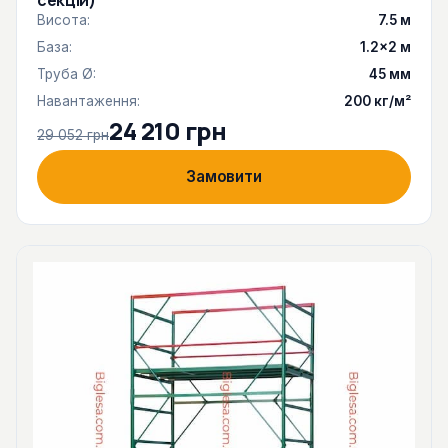
секцій)
Висота:
7.5 м
База:
1.2×2 м
Труба Ø:
45 мм
Навантаження:
200 кг/м²
24 210 грн
29 052 грн
Замовити