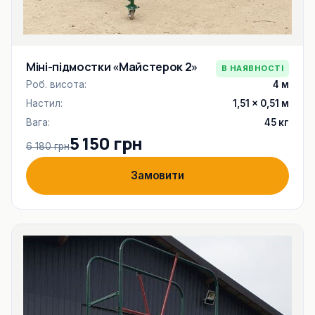
Міні-підмостки «Майстерок 2»
В НАЯВНОСТІ
Роб. висота:
4 м
Настил:
1,51 × 0,51 м
Вага:
45 кг
5 150 грн
6 180 грн
Замовити