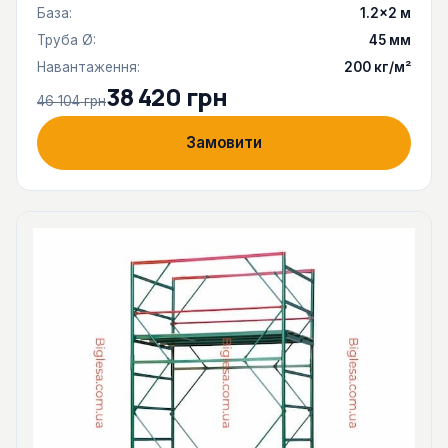
База:
1.2×2 м
Труба Ø:
45 мм
Навантаження:
200 кг/м²
38 420 грн
46 104 грн
Замовити