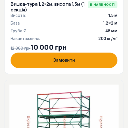
Вишка-тура 1,2×2м, висота 1,5м (1
В НАЯВНОСТІ
секція)
Висота:
1.5 м
База:
1.2×2 м
Труба Ø:
45 мм
Навантаження:
200 кг/м²
10 000 грн
12 000 грн
Замовити