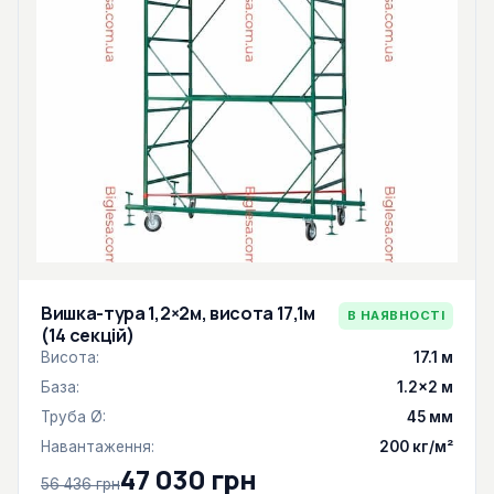
Вишка-тура 1,2×2м, висота 17,1м
В НАЯВНОСТІ
(14 секцій)
Висота:
17.1 м
База:
1.2×2 м
Труба Ø:
45 мм
Навантаження:
200 кг/м²
47 030 грн
56 436 грн