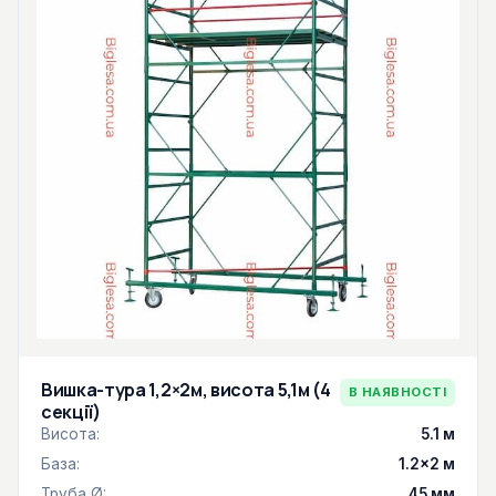
Вишка-тура 1,2×2м, висота 5,1м (4
В НАЯВНОСТІ
секції)
Висота:
5.1 м
База:
1.2×2 м
Труба Ø:
45 мм