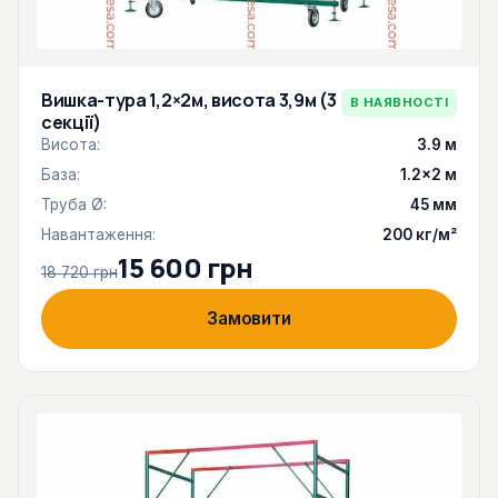
Вишка-тура 1,2×2м, висота 3,9м (3
В НАЯВНОСТІ
секції)
Висота:
3.9 м
База:
1.2×2 м
Труба Ø:
45 мм
Навантаження:
200 кг/м²
15 600 грн
18 720 грн
Замовити