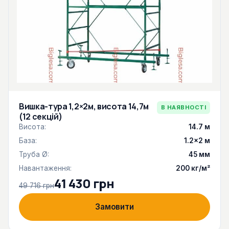
Вишка-тура 1,2×2м, висота 14,7м
В НАЯВНОСТІ
(12 секцій)
Висота:
14.7 м
База:
1.2×2 м
Труба Ø:
45 мм
Навантаження:
200 кг/м²
41 430 грн
49 716 грн
Замовити