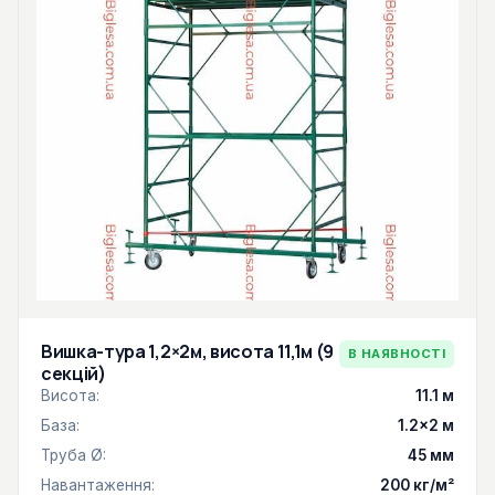
Вишка-тура 1,2×2м, висота 11,1м (9
В НАЯВНОСТІ
секцій)
Висота:
11.1 м
База:
1.2×2 м
Труба Ø:
45 мм
Навантаження:
200 кг/м²