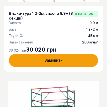
Вишка-тура 1,2×2м, висота 9,9м (8
В НАЯВНОСТІ
секцій)
Висота:
9.9 м
База:
1.2×2 м
Труба Ø:
45 мм
Навантаження:
200 кг/м²
30 020 грн
36 024 грн
Замовити