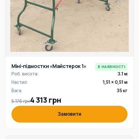
Міні-підмостки «Майстерок 1»
В НАЯВНОСТІ
Роб. висота:
3.1 м
Настил:
1,51 × 0,51 м
Вага:
35 кг
4 313 грн
5 176 грн
Замовити