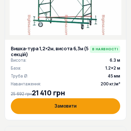
Вишка-тура 1,2×2м, висота 6,3м (5
В НАЯВНОСТІ
секцій)
Висота:
6.3 м
База:
1.2×2 м
Труба Ø:
45 мм
Навантаження:
200 кг/м²
21 410 грн
25 692 грн
Замовити