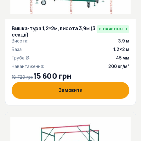
Вишка-тура 1,2×2м, висота 3,9м (3
В НАЯВНОСТІ
секції)
Висота:
3.9 м
База:
1.2×2 м
Труба Ø:
45 мм
Навантаження:
200 кг/м²
15 600 грн
18 720 грн
Замовити