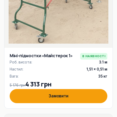
Міні-підмостки «Майстерок 1»
В НАЯВНОСТІ
Роб. висота:
3.1 м
Настил:
1,51 × 0,51 м
Вага:
35 кг
4 313 грн
5 176 грн
Замовити