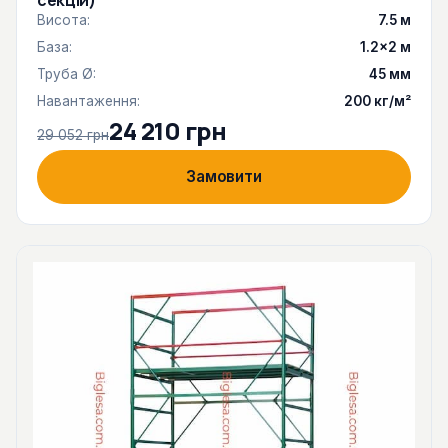
секцій)
Висота:
7.5 м
База:
1.2×2 м
Труба Ø:
45 мм
Навантаження:
200 кг/м²
24 210 грн
29 052 грн
Замовити