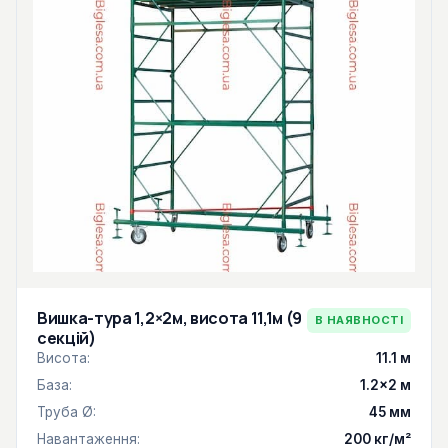
Вишка-тура 1,2×2м, висота 11,1м (9
В НАЯВНОСТІ
секцій)
Висота:
11.1 м
База:
1.2×2 м
Труба Ø:
45 мм
Навантаження:
200 кг/м²