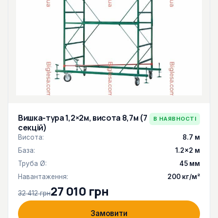
Вишка-тура 1,2×2м, висота 8,7м (7
В НАЯВНОСТІ
секцій)
Висота:
8.7 м
База:
1.2×2 м
Труба Ø:
45 мм
Навантаження:
200 кг/м²
27 010 грн
32 412 грн
Замовити