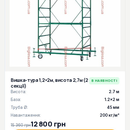
Вишка-тура 1,2×2м, висота 2,7м (2
В НАЯВНОСТІ
секції)
Висота:
2.7 м
База:
1.2×2 м
Труба Ø:
45 мм
Навантаження:
200 кг/м²
12 800 грн
15 360 грн