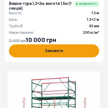
Вишка-тура 1,2×2м, висота 1,5м (1
В НАЯВНОСТІ
секція)
Висота:
1.5 м
База:
1.2×2 м
Труба Ø:
45 мм
Навантаження:
200 кг/м²
10 000 грн
12 000 грн
Замовити