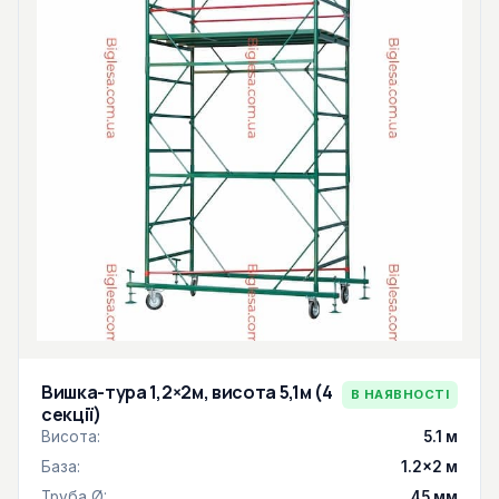
Вишка-тура 1,2×2м, висота 5,1м (4
В НАЯВНОСТІ
секції)
Висота:
5.1 м
База:
1.2×2 м
Труба Ø:
45 мм