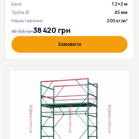
База:
1.2×2 м
Труба Ø:
45 мм
Навантаження:
200 кг/м²
38 420 грн
46 104 грн
Замовити