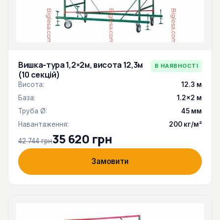
Вишка-тура 1,2×2м, висота 12,3м
В НАЯВНОСТІ
(10 секцій)
Висота:
12.3 м
База:
1.2×2 м
Труба Ø:
45 мм
Навантаження:
200 кг/м²
35 620 грн
42 744 грн
Замовити