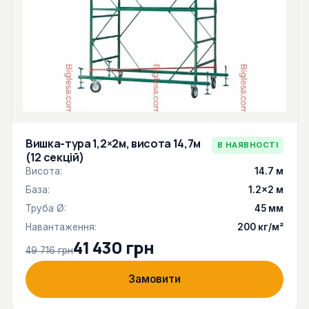
Вишка-тура 1,2×2м, висота 14,7м
В НАЯВНОСТІ
(12 секцій)
Висота:
14.7 м
База:
1.2×2 м
Труба Ø:
45 мм
Навантаження:
200 кг/м²
41 430 грн
49 716 грн
Замовити