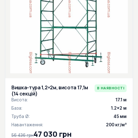
Вишка-тура 1,2×2м, висота 17,1м
В НАЯВНОСТІ
(14 секцій)
Висота:
17.1 м
База:
1.2×2 м
Труба Ø:
45 мм
Навантаження:
200 кг/м²
47 030 грн
56 436 грн