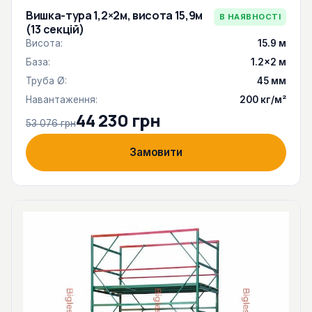
Вишка-тура 1,2×2м, висота 15,9м
В НАЯВНОСТІ
(13 секцій)
Висота:
15.9 м
База:
1.2×2 м
Труба Ø:
45 мм
Навантаження:
200 кг/м²
44 230 грн
53 076 грн
Замовити