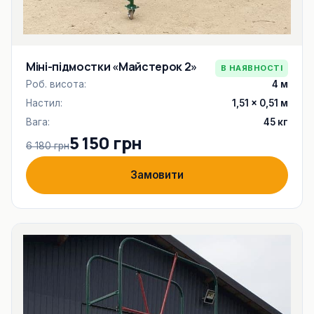
Міні-підмостки «Майстерок 2»
В НАЯВНОСТІ
Роб. висота:
4 м
Настил:
1,51 × 0,51 м
Вага:
45 кг
5 150 грн
6 180 грн
Замовити