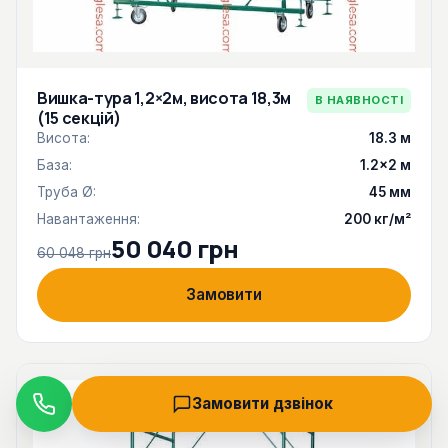
Вишка-тура 1,2×2м, висота 18,3м
В НАЯВНОСТІ
(15 секцій)
Висота:
18.3 м
База:
1.2×2 м
Труба Ø:
45 мм
Навантаження:
200 кг/м²
50 040 грн
60 048 грн
Замовити
Замовити дзвінок
Дзвінок