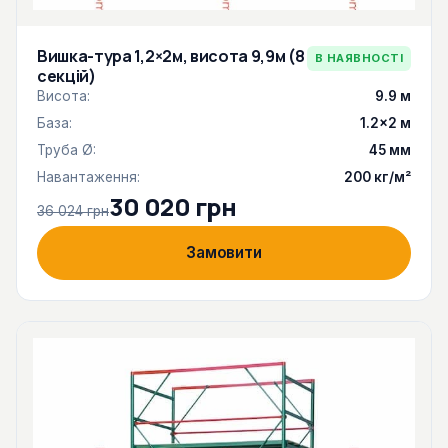
Вишка-тура 1,2×2м, висота 9,9м (8
В НАЯВНОСТІ
секцій)
Висота:
9.9 м
База:
1.2×2 м
Труба Ø:
45 мм
Навантаження:
200 кг/м²
30 020 грн
36 024 грн
Замовити