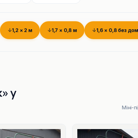
1,2 × 2 м
1,7 × 0,8 м
1,6 × 0,8 без до
» у
Міні-п