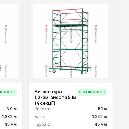
Вишка-тура
ЯВНОСТІ
В НАЯВНОСТІ
1,2×2м, висота 5,1м
(4 секції)
3.9 м
Висота:
5.1 м
1.2×2 м
База:
1.2×2 м
45 мм
Труба Ø:
45 мм