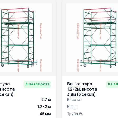
тура
Вишка-тура
В НАЯВНОСТІ
В НА
 висота
1,2×2м, висота
 секції)
3,9м (3 секції)
2.7 м
Висота:
1.2×2 м
База:
:
45 мм
Труба Ø: