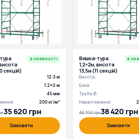
тура
Вишка-тура
В НАЯВНОСТІ
В НА
 висота
1,2×2м, висота
10 секцій)
13,5м (11 секцій)
12.3 м
Висота:
1.2×2 м
База:
:
45 мм
Труба Ø:
ження:
200 кг/м²
Навантаження:
2
35 620 грн
38 420 грн
рн
46 104 грн
Замовити
Замовити