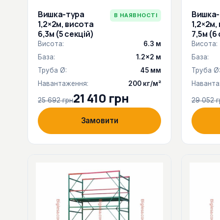
Вишка-тура
Вишка-
В НАЯВНОСТІ
1,2×2м, висота
1,2×2м,
6,3м (5 секцій)
7,5м (6
Висота:
6.3 м
Висота:
База:
1.2×2 м
База:
Труба Ø:
45 мм
Труба Ø
Навантаження:
200 кг/м²
Наванта
21 410 грн
25 692 грн
29 052 г
Замовити