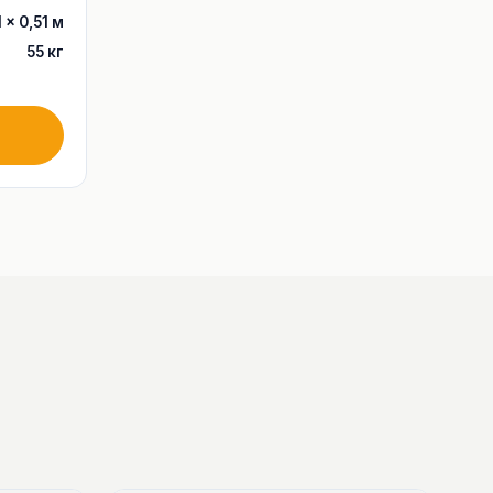
1 × 0,51 м
55 кг