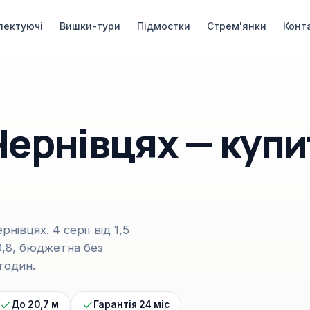
лектуючі
Вишки-тури
Підмостки
Стрем'янки
Конт
Чернівцях — купи
нівцях. 4 серії від 1,5
×0,8, бюджетна без
годин.
До 20,7 м
Гарантія 24 міс