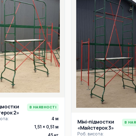
ідмостки
В НАЯВНОСТІ
ерок 2»
ота:
4 м
Міні-підмостки
В НА
1,51 × 0,51 м
«Майстерок 3»
Роб. висота:
45 кг