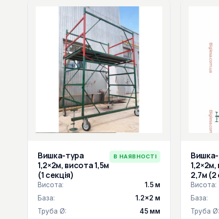
Вишка-тура
Вишка-
В НАЯВНОСТІ
1,2×2м, висота 1,5м
1,2×2м,
(1 секція)
2,7м (2
Висота:
1.5 м
Висота:
База:
1.2×2 м
База:
Труба Ø:
45 мм
Труба Ø