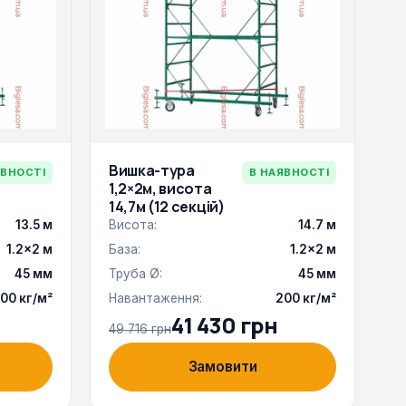
Вишка-тура
ЯВНОСТІ
В НАЯВНОСТІ
1,2×2м, висота
14,7м (12 секцій)
13.5 м
Висота:
14.7 м
1.2×2 м
База:
1.2×2 м
45 мм
Труба Ø:
45 мм
00 кг/м²
Навантаження:
200 кг/м²
41 430 грн
49 716 грн
Замовити