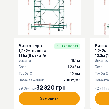
Вишка-тура
Вишка-
В НАЯВНОСТІ
1,2×2м, висота
1,2×2м,
11,1м (9 секцій)
12,3м (
Висота:
11.1 м
Висота:
База:
1.2×2 м
База:
Труба Ø:
45 мм
Труба Ø
Навантаження:
200 кг/м²
Наванта
32 820 грн
39 384 грн
42 744 г
Замовити