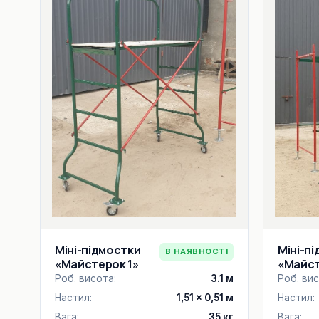
Міні-п
Міні-підмостки
В НАЯВНОСТІ
«Майст
«Майстерок 1»
Роб. вис
Роб. висота:
3.1 м
Настил:
Настил:
1,51 × 0,51 м
Вага:
Вага:
35 кг