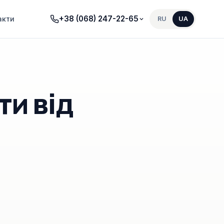
+38 (068) 247-22-65
акти
RU
UA
ти від