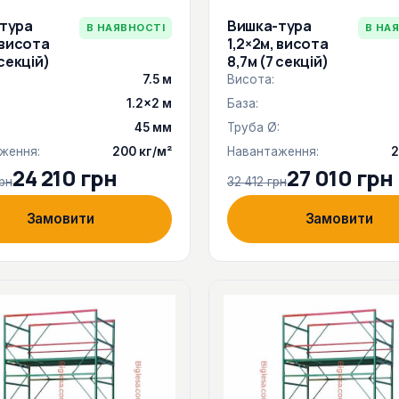
тура
Вишка-тура
В НАЯВНОСТІ
В НА
 висота
1,2×2м, висота
 секцій)
8,7м (7 секцій)
7.5 м
Висота:
1.2×2 м
База:
:
45 мм
Труба Ø:
ження:
200 кг/м²
Навантаження:
2
24 210 грн
27 010 грн
рн
32 412 грн
Замовити
Замовити