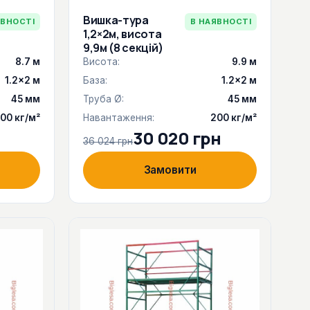
Вишка-тура
ЯВНОСТІ
В НАЯВНОСТІ
1,2×2м, висота
9,9м (8 секцій)
8.7 м
Висота:
9.9 м
1.2×2 м
База:
1.2×2 м
45 мм
Труба Ø:
45 мм
00 кг/м²
Навантаження:
200 кг/м²
30 020 грн
36 024 грн
Замовити