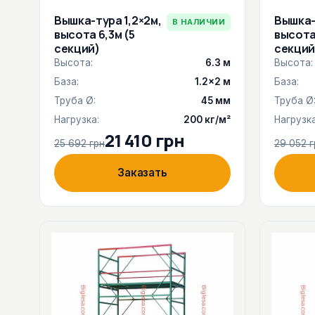
Вышка-тура 1,2×2м,
Вышка-
В НАЛИЧИИ
высота 6,3м (5
высота 
секций)
секций
Высота:
6.3 м
Высота:
База:
1.2×2 м
База:
Труба Ø:
45 мм
Труба Ø
Нагрузка:
200 кг/м²
Нагрузка
21 410 грн
25 692 грн
29 052 г
Заказать