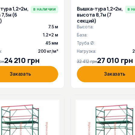
тура 1,2×2м,
Вышка-тура 1,2×2м,
В НАЛИЧИИ
В Н
7,5м (6
высота 8,7м (7
)
секций)
7.5 м
Высота:
1.2×2 м
База:
:
45 мм
Труба Ø:
:
200 кг/м²
Нагрузка:
2
24 210 грн
27 010 грн
рн
32 412 грн
Заказать
Заказать