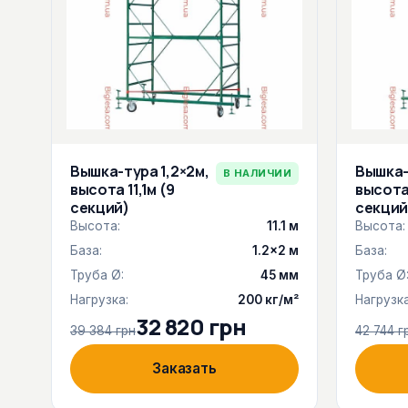
Вышка-тура 1,2×2м,
Вышка-
В НАЛИЧИИ
высота 11,1м (9
высота 
секций)
секций
Высота:
11.1 м
Высота:
База:
1.2×2 м
База:
Труба Ø:
45 мм
Труба Ø
Нагрузка:
200 кг/м²
Нагрузка
32 820 грн
39 384 грн
42 744 г
Заказать