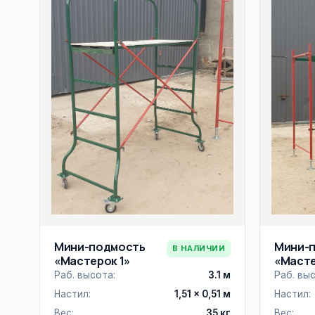
Мини-
Мини-подмость
В НАЛИЧИИ
«Масте
«Мастерок 1»
Раб. выс
Раб. высота:
3.1 м
Настил:
Настил:
1,51 × 0,51 м
Вес:
Вес:
35 кг