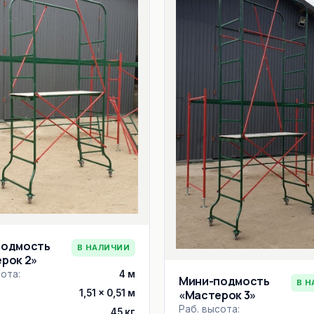
подмость
В НАЛИЧИИ
рок 2»
ота:
4 м
Мини-подмость
В Н
1,51 × 0,51 м
«Мастерок 3»
Раб. высота:
45 кг