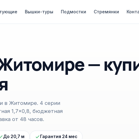
тующие
Вышки-туры
Подмостки
Стремянки
Конт
Житомире — купи
я
и в Житомире. 4 серии
ктная 1,7×0,8, бюджетная
вка от 48 часов.
До 20,7 м
Гарантия 24 мес