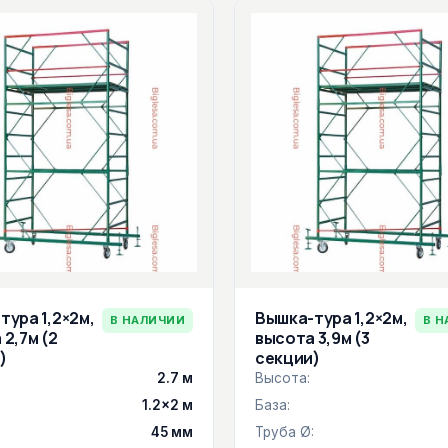
тура 1,2×2м,
Вышка-тура 1,2×2м,
В НАЛИЧИИ
В Н
2,7м (2
высота 3,9м (3
)
секции)
2.7 м
Высота:
1.2×2 м
База:
:
45 мм
Труба Ø: