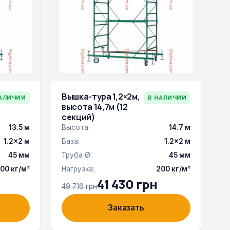
Вышка-тура 1,2×2м,
АЛИЧИИ
В НАЛИЧИИ
высота 14,7м (12
секций)
13.5 м
Высота:
14.7 м
1.2×2 м
База:
1.2×2 м
45 мм
Труба Ø:
45 мм
00 кг/м²
Нагрузка:
200 кг/м²
41 430 грн
49 716 грн
Заказать