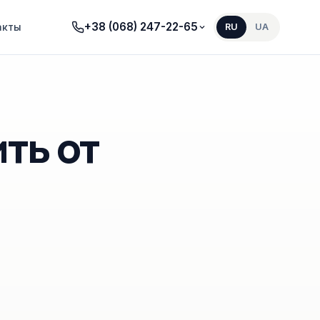
+38 (068) 247-22-65
акты
RU
UA
ть от