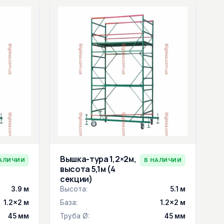
Вышка-тура 1,2×2м,
АЛИЧИИ
В НАЛИЧИИ
высота 5,1м (4
секции)
3.9 м
Высота:
5.1 м
1.2×2 м
База:
1.2×2 м
45 мм
Труба Ø:
45 мм