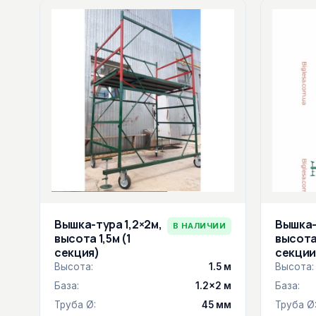
Вышка-тура 1,2×2м,
Вышка-
В НАЛИЧИИ
высота 1,5м (1
высота 
секция)
секции
Высота:
1.5 м
Высота:
База:
1.2×2 м
База:
Труба Ø:
45 мм
Труба Ø