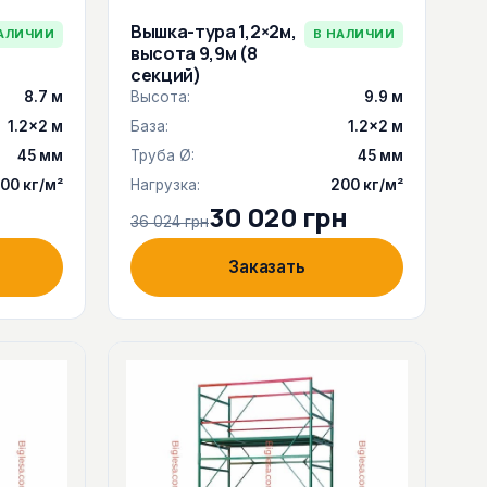
Вышка-тура 1,2×2м,
АЛИЧИИ
В НАЛИЧИИ
высота 9,9м (8
секций)
8.7 м
Высота:
9.9 м
1.2×2 м
База:
1.2×2 м
45 мм
Труба Ø:
45 мм
00 кг/м²
Нагрузка:
200 кг/м²
30 020 грн
36 024 грн
Заказать