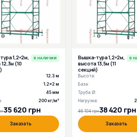
тура 1,2×2м,
Вышка-тура 1,2×2м,
В НАЛИЧИИ
В Н
12,3м (10
высота 13,5м (11
)
секций)
12.3 м
Высота:
1.2×2 м
База:
:
45 мм
Труба Ø:
:
200 кг/м²
Нагрузка:
2
35 620 грн
38 420 грн
рн
46 104 грн
Заказать
Заказать