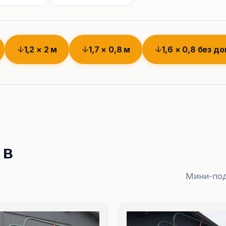
1,2 × 2 м
1,7 × 0,8 м
1,6 × 0,8 без д
 в
Мини-под