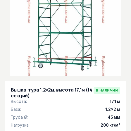
Вышка-тура 1,2×2м, высота 17,1м (14
В НАЛИЧИИ
секций)
Высота:
17.1 м
База:
1.2×2 м
Труба Ø:
45 мм
Нагрузка:
200 кг/м²