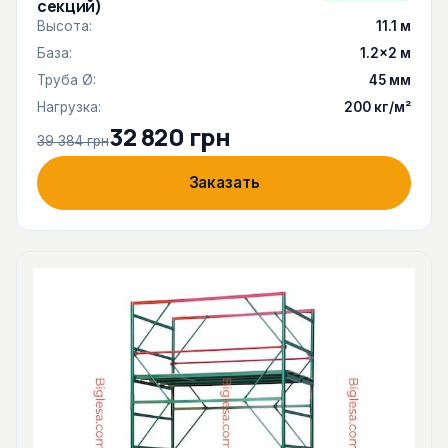
секций)
Высота:
11.1 м
База:
1.2×2 м
Труба Ø:
45 мм
Нагрузка:
200 кг/м²
32 820 грн
39 384 грн
Заказать