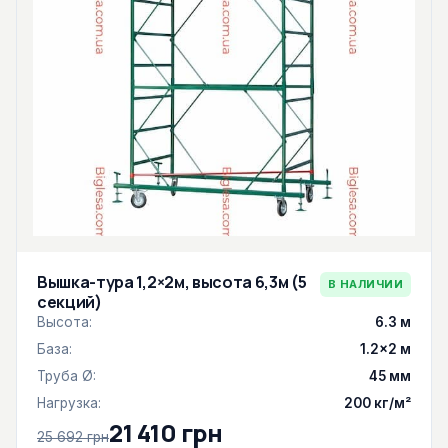
Вышка-тура 1,2×2м, высота 6,3м (5
В НАЛИЧИИ
секций)
Высота:
6.3 м
База:
1.2×2 м
Труба Ø:
45 мм
Нагрузка:
200 кг/м²
21 410 грн
25 692 грн