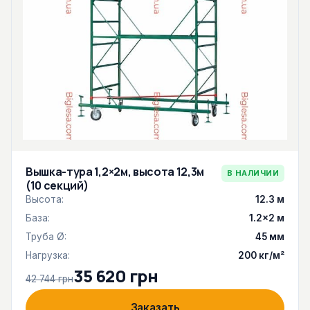
Вышка-тура 1,2×2м, высота 12,3м
В НАЛИЧИИ
(10 секций)
Высота:
12.3 м
База:
1.2×2 м
Труба Ø:
45 мм
Нагрузка:
200 кг/м²
35 620 грн
42 744 грн
Заказать