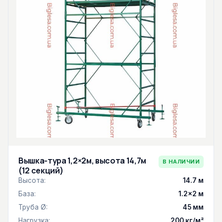
Вышка-тура 1,2×2м, высота 14,7м
В НАЛИЧИИ
(12 секций)
Высота:
14.7 м
База:
1.2×2 м
Труба Ø:
45 мм
Нагрузка:
200 кг/м²