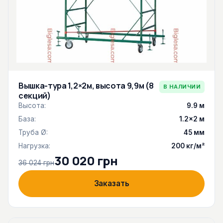
Вышка-тура 1,2×2м, высота 9,9м (8
В НАЛИЧИИ
секций)
Высота:
9.9 м
База:
1.2×2 м
Труба Ø:
45 мм
Нагрузка:
200 кг/м²
30 020 грн
36 024 грн
Заказать