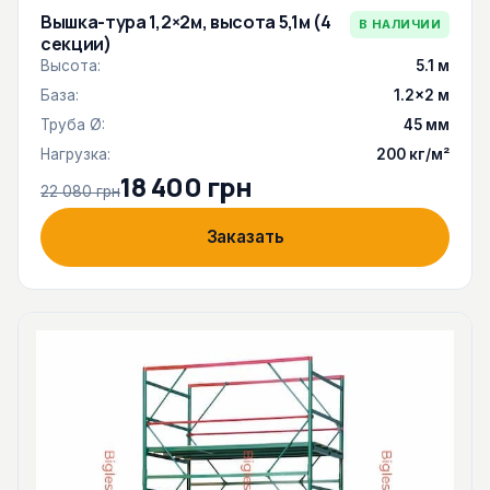
Вышка-тура 1,2×2м, высота 5,1м (4
В НАЛИЧИИ
секции)
Высота:
5.1 м
База:
1.2×2 м
Труба Ø:
45 мм
Нагрузка:
200 кг/м²
18 400 грн
22 080 грн
Заказать