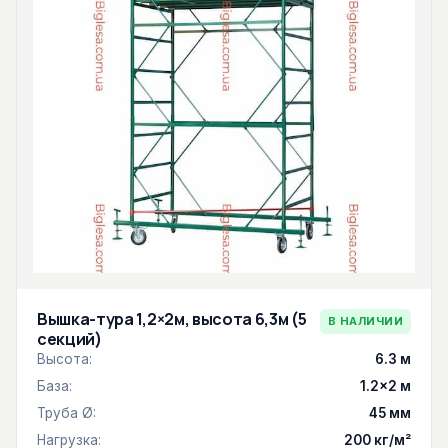
Вышка-тура 1,2×2м, высота 6,3м (5
В НАЛИЧИИ
секций)
Высота:
6.3 м
База:
1.2×2 м
Труба Ø:
45 мм
Нагрузка:
200 кг/м²