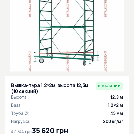
Вышка-тура 1,2×2м, высота 12,3м
В НАЛИЧИИ
(10 секций)
Высота:
12.3 м
База:
1.2×2 м
Труба Ø:
45 мм
Нагрузка:
200 кг/м²
35 620 грн
42 744 грн