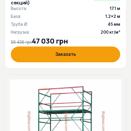
секций)
Высота:
17.1 м
База:
1.2×2 м
Труба Ø:
45 мм
Нагрузка:
200 кг/м²
47 030 грн
56 436 грн
Заказать