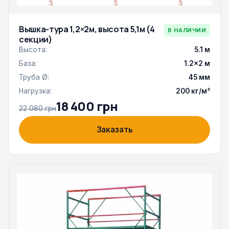
Вышка-тура 1,2×2м, высота 5,1м (4
В НАЛИЧИИ
секции)
Высота:
5.1 м
База:
1.2×2 м
Труба Ø:
45 мм
Нагрузка:
200 кг/м²
18 400 грн
22 080 грн
Заказать