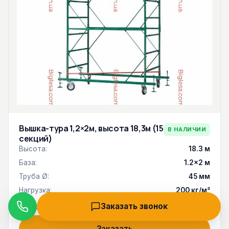
Вышка-тура 1,2×2м, высота 18,3м (15
В НАЛИЧИИ
секций)
Высота:
18.3 м
База:
1.2×2 м
Труба Ø:
45 мм
Нагрузка:
200 кг/м²
50 040 грн
Заказать звонок
60 048 грн
Звонок
Заказать