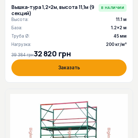
Вышка-тура 1,2×2м, высота 11,1м (9
В НАЛИЧИИ
секций)
Высота:
11.1 м
База:
1.2×2 м
Труба Ø:
45 мм
Нагрузка:
200 кг/м²
32 820 грн
39 384 грн
Заказать