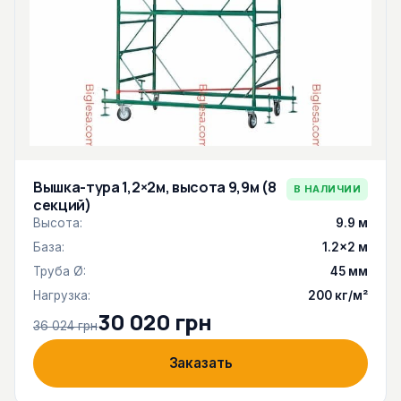
Вышка-тура 1,2×2м, высота 9,9м (8
В НАЛИЧИИ
секций)
Высота:
9.9 м
База:
1.2×2 м
Труба Ø:
45 мм
Нагрузка:
200 кг/м²
30 020 грн
36 024 грн
Заказать