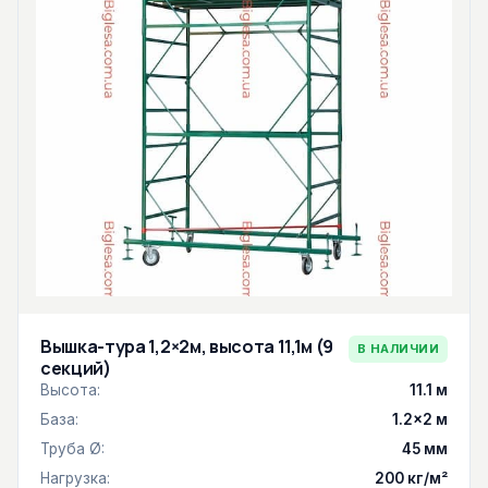
Вышка-тура 1,2×2м, высота 11,1м (9
В НАЛИЧИИ
секций)
Высота:
11.1 м
База:
1.2×2 м
Труба Ø:
45 мм
Нагрузка:
200 кг/м²