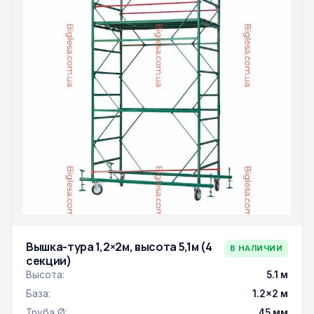
Вышка-тура 1,2×2м, высота 5,1м (4
В НАЛИЧИИ
секции)
Высота:
5.1 м
База:
1.2×2 м
Труба Ø:
45 мм