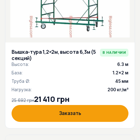
Вышка-тура 1,2×2м, высота 6,3м (5
В НАЛИЧИИ
секций)
Высота:
6.3 м
База:
1.2×2 м
Труба Ø:
45 мм
Нагрузка:
200 кг/м²
21 410 грн
25 692 грн
Заказать