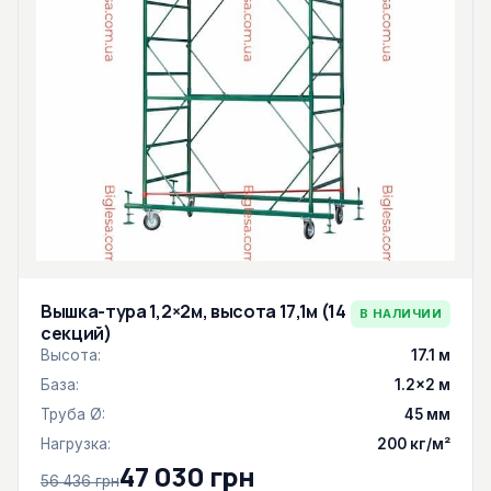
Вышка-тура 1,2×2м, высота 17,1м (14
В НАЛИЧИИ
секций)
Высота:
17.1 м
База:
1.2×2 м
Труба Ø:
45 мм
Нагрузка:
200 кг/м²
47 030 грн
56 436 грн