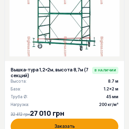
Вышка-тура 1,2×2м, высота 8,7м (7
В НАЛИЧИИ
секций)
Высота:
8.7 м
База:
1.2×2 м
Труба Ø:
45 мм
Нагрузка:
200 кг/м²
27 010 грн
32 412 грн
Заказать