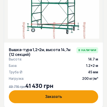
Вышка-тура 1,2×2м, высота 14,7м
В НАЛИЧИИ
(12 секций)
Высота:
14.7 м
База:
1.2×2 м
Труба Ø:
45 мм
Нагрузка:
200 кг/м²
41 430 грн
49 716 грн
Заказать