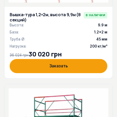
Вышка-тура 1,2×2м, высота 9,9м (8
В НАЛИЧИИ
секций)
Высота:
9.9 м
База:
1.2×2 м
Труба Ø:
45 мм
Нагрузка:
200 кг/м²
30 020 грн
36 024 грн
Заказать