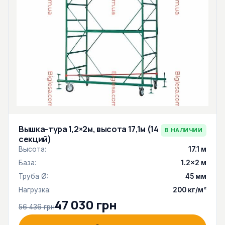
Вышка-тура 1,2×2м, высота 17,1м (14
В НАЛИЧИИ
секций)
Высота:
17.1 м
База:
1.2×2 м
Труба Ø:
45 мм
Нагрузка:
200 кг/м²
47 030 грн
56 436 грн