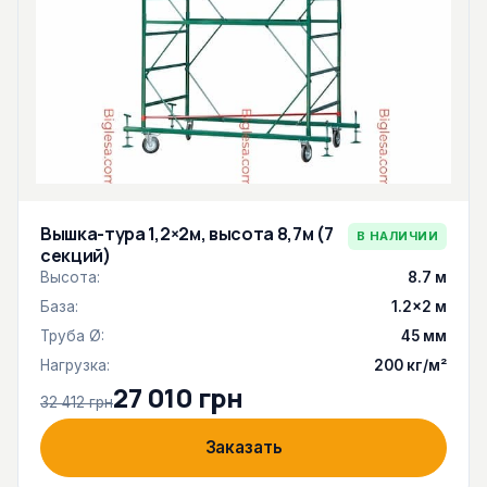
Вышка-тура 1,2×2м, высота 8,7м (7
В НАЛИЧИИ
секций)
Высота:
8.7 м
База:
1.2×2 м
Труба Ø:
45 мм
Нагрузка:
200 кг/м²
27 010 грн
32 412 грн
Заказать