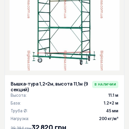
Вышка-тура 1,2×2м, высота 11,1м (9
В НАЛИЧИИ
секций)
Высота:
11.1 м
База:
1.2×2 м
Труба Ø:
45 мм
Нагрузка:
200 кг/м²
32 820 грн
39 384 грн