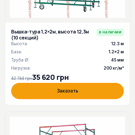
Вышка-тура 1,2×2м, высота 12,3м
В НАЛИЧИИ
(10 секций)
Высота:
12.3 м
База:
1.2×2 м
Труба Ø:
45 мм
Нагрузка:
200 кг/м²
35 620 грн
42 744 грн
Заказать