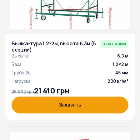
Вышка-тура 1,2×2м, высота 6,3м (5
В НАЛИЧИИ
секций)
Высота:
6.3 м
База:
1.2×2 м
Труба Ø:
45 мм
Нагрузка:
200 кг/м²
21 410 грн
25 692 грн
Заказать