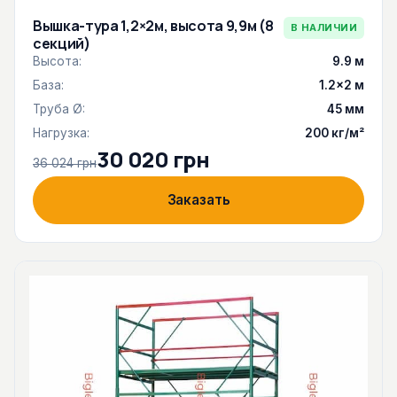
Вышка-тура 1,2×2м, высота 9,9м (8
В НАЛИЧИИ
секций)
Высота:
9.9 м
База:
1.2×2 м
Труба Ø:
45 мм
Нагрузка:
200 кг/м²
30 020 грн
36 024 грн
Заказать