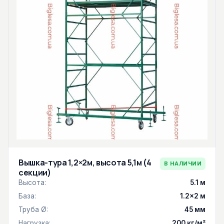
Вышка-тура 1,2×2м, высота 5,1м (4
В НАЛИЧИИ
секции)
Высота:
5.1 м
База:
1.2×2 м
Труба Ø:
45 мм
Нагрузка:
200 кг/м²