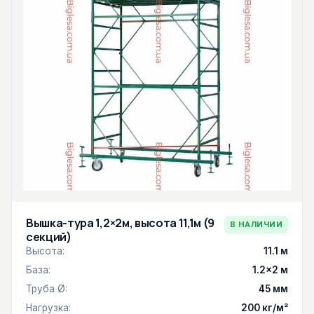
Вышка-тура 1,2×2м, высота 11,1м (9
В НАЛИЧИИ
секций)
Высота:
11.1 м
База:
1.2×2 м
Труба Ø:
45 мм
Нагрузка:
200 кг/м²