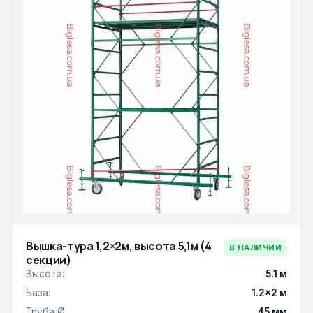
Вышка-тура 1,2×2м, высота 5,1м (4
В НАЛИЧИИ
секции)
Высота:
5.1 м
База:
1.2×2 м
Труба Ø:
45 мм