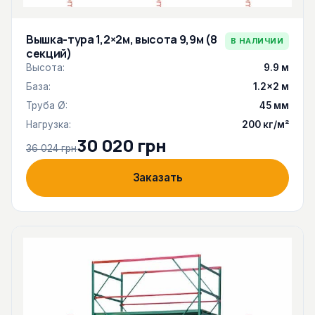
Вышка-тура 1,2×2м, высота 9,9м (8
В НАЛИЧИИ
секций)
Высота:
9.9 м
База:
1.2×2 м
Труба Ø:
45 мм
Нагрузка:
200 кг/м²
30 020 грн
36 024 грн
Заказать