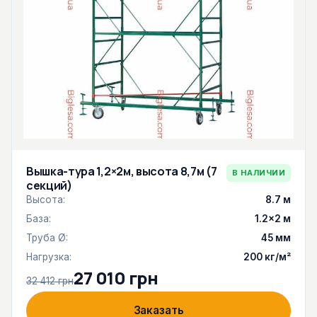
Вышка-тура 1,2×2м, высота 8,7м (7
В НАЛИЧИИ
секций)
Высота:
8.7 м
База:
1.2×2 м
Труба Ø:
45 мм
Нагрузка:
200 кг/м²
27 010 грн
32 412 грн
Заказать