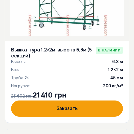
Вышка-тура 1,2×2м, высота 6,3м (5
В НАЛИЧИИ
секций)
Высота:
6.3 м
База:
1.2×2 м
Труба Ø:
45 мм
Нагрузка:
200 кг/м²
21 410 грн
25 692 грн
Заказать