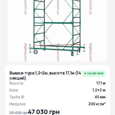
Вышка-тура 1,2×2м, высота 17,1м (14
В НАЛИЧИИ
секций)
Высота:
17.1 м
База:
1.2×2 м
Труба Ø:
45 мм
Нагрузка:
200 кг/м²
47 030 грн
56 436 грн