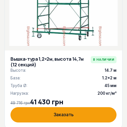
Вышка-тура 1,2×2м, высота 14,7м
В НАЛИЧИИ
(12 секций)
Высота:
14.7 м
База:
1.2×2 м
Труба Ø:
45 мм
Нагрузка:
200 кг/м²
41 430 грн
49 716 грн
Заказать