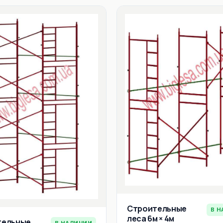
Строительные
В Н
леса 6м × 4м
тельные
В НАЛИЧИИ