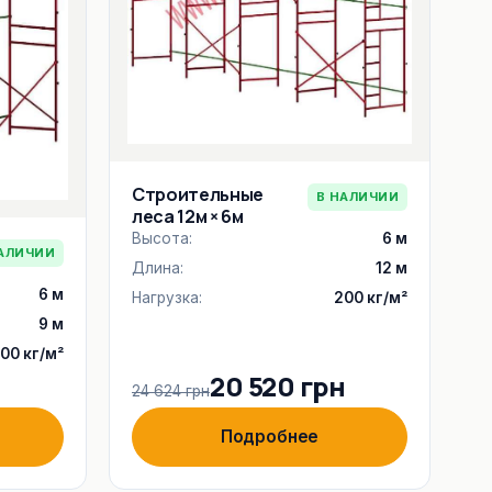
Строительные
В НАЛИЧИИ
леса 12м × 6м
Высота:
6 м
АЛИЧИИ
Длина:
12 м
6 м
Нагрузка:
200 кг/м²
9 м
00 кг/м²
20 520 грн
24 624 грн
Подробнее