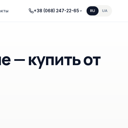
+38 (068) 247-22-65
акты
RU
UA
е — купить от