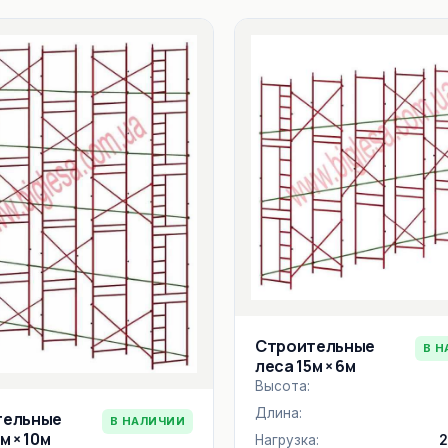
Строительные
В Н
леса 15м × 6м
Высота:
Длина:
тельные
В НАЛИЧИИ
м × 10м
Нагрузка:
2