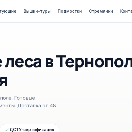
тующие
Вышки-туры
Подмостки
Стремянки
Конт
леса в Тернопол
я
поле. Готовые
менты. Доставка от 48
ДСТУ-сертификация