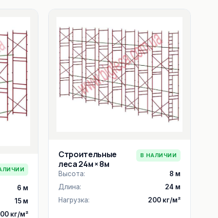
Строительные
В НАЛИЧИИ
леса 24м × 8м
АЛИЧИИ
Высота:
8 м
Длина:
24 м
6 м
Нагрузка:
200 кг/м²
15 м
00 кг/м²