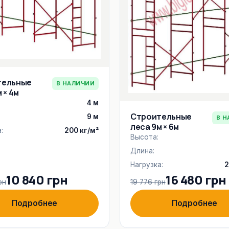
тельные
В НАЛИЧИИ
 × 4м
4 м
Строительные
9 м
В Н
леса 9м × 6м
:
200 кг/м²
Высота:
Длина:
Нагрузка:
2
10 840 грн
16 480 грн
рн
19 776 грн
Подробнее
Подробнее