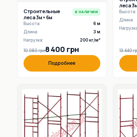
леса 3м
Строительные
Высота:
В НАЛИЧИИ
леса 3м × 6м
Длина:
Высота:
6 м
Нагрузка
Длина:
3 м
Нагрузка:
200 кг/м²
8 400 грн
10 080 грн
13 440 г
Подробнее