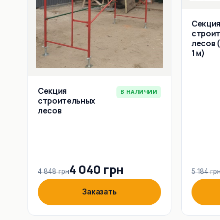
Секци
строи
лесов 
1 м)
Секция
В НАЛИЧИИ
строительных
лесов
4 040 грн
4 848 грн
5 184 гр
Заказать