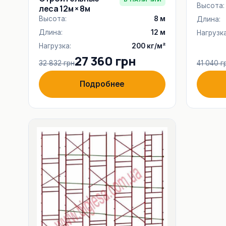
Высота:
леса 12м × 8м
Высота:
8 м
Длина:
Длина:
12 м
Нагрузка
Нагрузка:
200 кг/м²
27 360 грн
32 832 грн
41 040 г
Подробнее